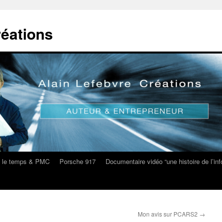
réations
s le temps & PMC
Porsche 917
Documentaire vidéo “une histoire de l’i
Mon avis sur PCARS2
→