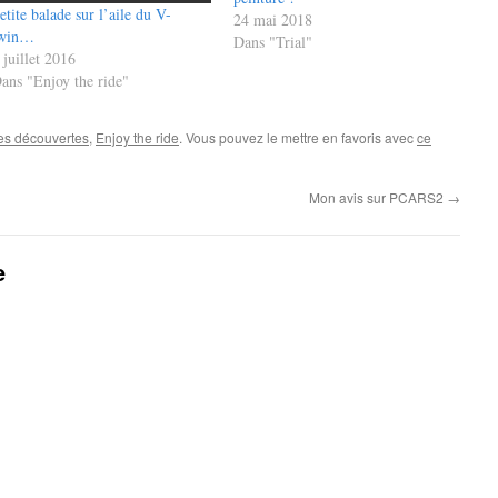
etite balade sur l’aile du V-
24 mai 2018
win…
Dans "Trial"
 juillet 2016
ans "Enjoy the ride"
es découvertes
,
Enjoy the ride
. Vous pouvez le mettre en favoris avec
ce
Mon avis sur PCARS2
→
e