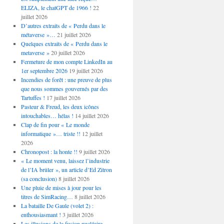
ELIZA, le chatGPT de 1966 !
22
juillet 2026
D’autres extraits de « Perdu dans le
métaverse »…
21 juillet 2026
Quelques extraits de « Perdu dans le
metaverse »
20 juillet 2026
Fermeture de mon compte LinkedIn au
1er septembre 2026
19 juillet 2026
Incendies de forêt : une preuve de plus
que nous sommes gouvernés par des
Tartuffes !
17 juillet 2026
Pasteur & Freud, les deux icônes
intouchables… hélas !
14 juillet 2026
Clap de fin pour « Le monde
informatique »… triste !!
12 juillet
2026
Chronopost : la honte !!
9 juillet 2026
« Le moment venu, laissez l’industrie
de l’IA brûler », un article d’Ed Zitron
(sa conclusion)
8 juillet 2026
Une pluie de mises à jour pour les
titres de SimRacing…
8 juillet 2026
La bataille De Gaule (volet 2) :
enthousiasmant !
3 juillet 2026
Les illusions de la fusion nucléaire