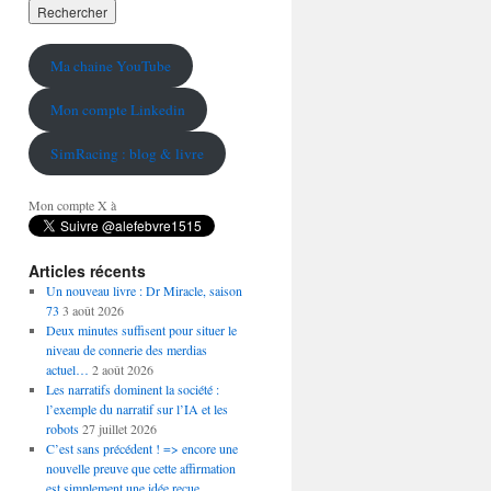
Ma chaine YouTube
Mon compte Linkedin
SimRacing : blog & livre
Mon compte X à
Articles récents
Un nouveau livre : Dr Miracle, saison
73
3 août 2026
Deux minutes suffisent pour situer le
niveau de connerie des merdias
actuel…
2 août 2026
Les narratifs dominent la société :
l’exemple du narratif sur l’IA et les
robots
27 juillet 2026
C’est sans précédent ! => encore une
nouvelle preuve que cette affirmation
est simplement une idée reçue…