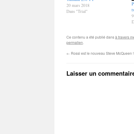
P
20 mars 2018
t
Dans "Trial"
9
D
Ce contenu a été publié dans
à travers m
permalien
.
←
Rossi est le nouveau Steve McQueen !
Laisser un commentair