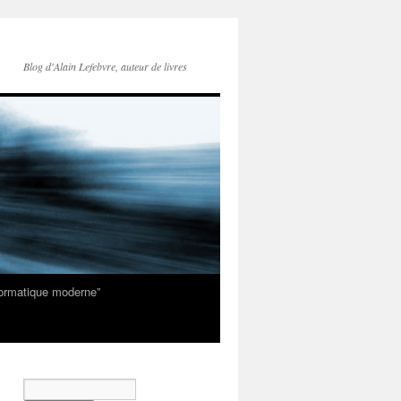
Blog d'Alain Lefebvre, auteur de livres
nformatique moderne”