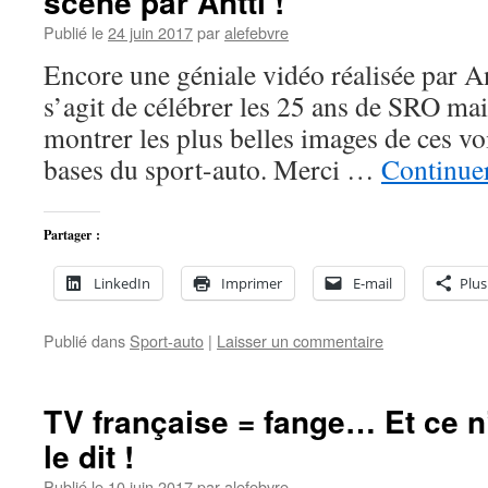
scène par Antti !
Publié le
24 juin 2017
par
alefebvre
Encore une géniale vidéo réalisée par Antt
s’agit de célébrer les 25 ans de SRO mai
montrer les plus belles images de ces vo
bases du sport-auto. Merci …
Continuer
Partager :
LinkedIn
Imprimer
E-mail
Plus
Publié dans
Sport-auto
|
Laisser un commentaire
TV française = fange… Et ce n
le dit !
Publié le
10 juin 2017
par
alefebvre