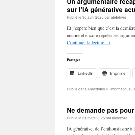
Un argumentaire récapi
sur l’IA générative act
Publié le
30 avril 2025
par
alefebvre
Et j’espère bien que c’est la dernière
encore et encore répéter les argume
Continuer la lecture
→
Partager :
LinkedIn
Imprimer
Publié dans
Anecdotes IT
,
Informatique
,
R
Ne demande pas pour qu
Publié le
31 mars 2025
par
alefebvre
IA générative, de l’enthousiasme à 