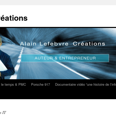
réations
s le temps & PMC
Porsche 917
Documentaire vidéo “une histoire de l’i
s IT