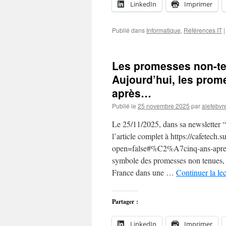
LinkedIn
Imprimer
Publié dans
Informatique
,
Références IT
|
Les promesses non-ten
Aujourd’hui, les prom
après…
Publié le
25 novembre 2025
par
alefebvr
Le 25/11/2025, dans sa newsletter “C
l’article complet à https://cafetech
open=false#%C2%A7cinq-ans-apres-
symbole des promesses non tenues, l
France dans une …
Continuer la le
Partager :
LinkedIn
Imprimer