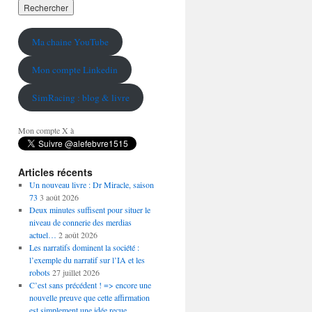
Ma chaine YouTube
Mon compte Linkedin
SimRacing : blog & livre
Mon compte X à
Articles récents
Un nouveau livre : Dr Miracle, saison
73
3 août 2026
Deux minutes suffisent pour situer le
niveau de connerie des merdias
actuel…
2 août 2026
Les narratifs dominent la société :
l’exemple du narratif sur l’IA et les
robots
27 juillet 2026
C’est sans précédent ! => encore une
nouvelle preuve que cette affirmation
est simplement une idée reçue…