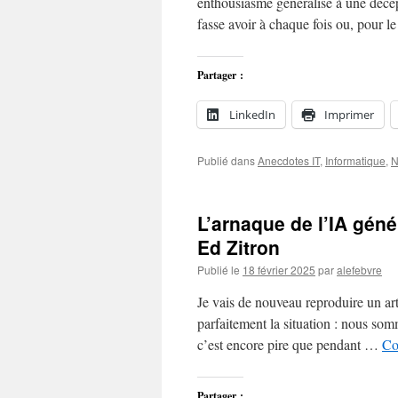
enthousiasme généralisé à une décep
fasse avoir à chaque fois ou, pour l
Partager :
LinkedIn
Imprimer
Publié dans
Anecdotes IT
,
Informatique
,
N
L’arnaque de l’IA génér
Ed Zitron
Publié le
18 février 2025
par
alefebvre
Je vais de nouveau reproduire un art
parfaitement la situation : nous som
c’est encore pire que pendant …
Co
Partager :