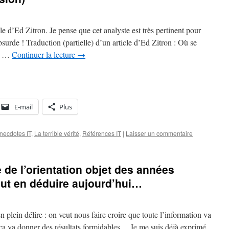
icle d’Ed Zitron. Je pense que cet analyste est très pertinent pour
bsurde ! Traduction (partielle) d’un article d’Ed Zitron : Où se
es …
Continuer la lecture
→
E-mail
Plus
necdotes IT
,
La terrible vérité
,
Références IT
|
Laisser un commentaire
 de l’orientation objet des années
eut en déduire aujourd’hui…
n plein délire : on veut nous faire croire que toute l’information va
e ça va donner des résultats formidables… Je me suis déjà exprimé