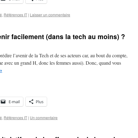
té
,
Références IT
|
Laisser un commentaire
nir facilement (dans la tech au moins) ?
 prédire l’avenir de la Tech et de ses acteurs car, au bout du compte,
e avec un grand H, donc les femmes aussi). Donc, quand vous
→
E-mail
Plus
té
,
Références IT
|
Un commentaire