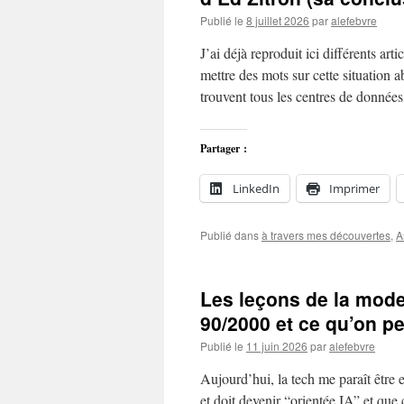
Publié le
8 juillet 2026
par
alefebvre
J’ai déjà reproduit ici différents art
mettre des mots sur cette situation a
trouvent tous les centres de donné
Partager :
LinkedIn
Imprimer
Publié dans
à travers mes découvertes
,
A
Les leçons de la mode
90/2000 et ce qu’on p
Publié le
11 juin 2026
par
alefebvre
Aujourd’hui, la tech me paraît être e
et doit devenir “orientée IA” et qu