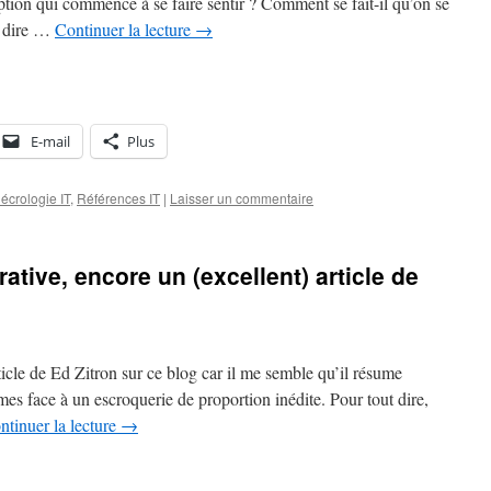
tion qui commence à se faire sentir ? Comment se fait-il qu’on se
e dire …
Continuer la lecture
→
E-mail
Plus
écrologie IT
,
Références IT
|
Laisser un commentaire
ative, encore un (excellent) article de
icle de Ed Zitron sur ce blog car il me semble qu’il résume
mes face à un escroquerie de proportion inédite. Pour tout dire,
ntinuer la lecture
→