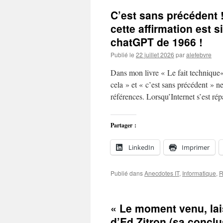
C’est sans précédent 
cette affirmation est
chatGPT de 1966 !
Publié le
22 juillet 2026
par
alefebvre
Dans mon livre « Le fait technique«
cela » et « c’est sans précédent » n
références. Lorsqu’Internet s’est r
Partager :
LinkedIn
Imprimer
Publié dans
Anecdotes IT
,
Informatique
,
R
« Le moment venu, laiss
d’Ed Zitron (sa conclu