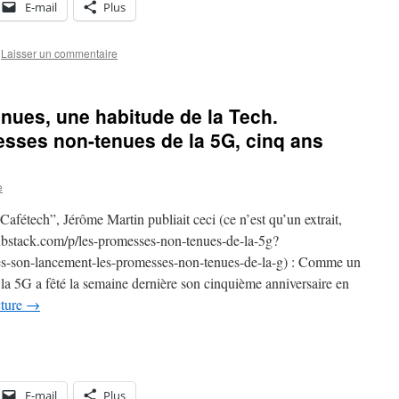
E-mail
Plus
Laisser un commentaire
ues, une habitude de la Tech.
esses non-tenues de la 5G, cinq ans
e
afétech”, Jérôme Martin publiait ceci (ce n’est qu’un extrait,
.substack.com/p/les-promesses-non-tenues-de-la-5g?
son-lancement-les-promesses-non-tenues-de-la-g) : Comme un
a 5G a fêté la semaine dernière son cinquième anniversaire en
cture
→
E-mail
Plus