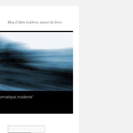
Blog d'Alain Lefebvre, auteur de livres
nformatique moderne”