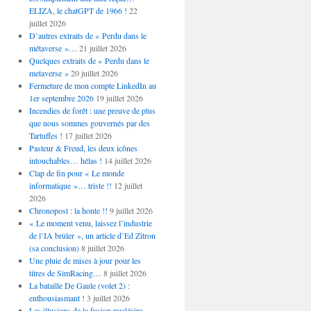
ELIZA, le chatGPT de 1966 !
22
juillet 2026
D’autres extraits de « Perdu dans le
métaverse »…
21 juillet 2026
Quelques extraits de « Perdu dans le
metaverse »
20 juillet 2026
Fermeture de mon compte LinkedIn au
1er septembre 2026
19 juillet 2026
Incendies de forêt : une preuve de plus
que nous sommes gouvernés par des
Tartuffes !
17 juillet 2026
Pasteur & Freud, les deux icônes
intouchables… hélas !
14 juillet 2026
Clap de fin pour « Le monde
informatique »… triste !!
12 juillet
2026
Chronopost : la honte !!
9 juillet 2026
« Le moment venu, laissez l’industrie
de l’IA brûler », un article d’Ed Zitron
(sa conclusion)
8 juillet 2026
Une pluie de mises à jour pour les
titres de SimRacing…
8 juillet 2026
La bataille De Gaule (volet 2) :
enthousiasmant !
3 juillet 2026
Les illusions de la fusion nucléaire