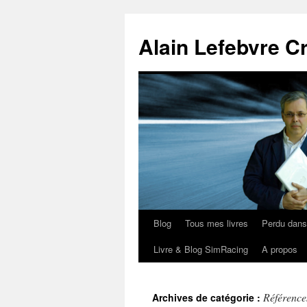
Aller
au
Alain Lefebvre C
contenu
Blog
Tous mes livres
Perdu dan
Livre & Blog SimRacing
A propos
Référence
Archives de catégorie :