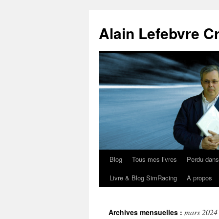
Aller
au
Alain Lefebvre C
contenu
Blog
Tous mes livres
Perdu dan
Livre & Blog SimRacing
A propos
mars 2024
Archives mensuelles :