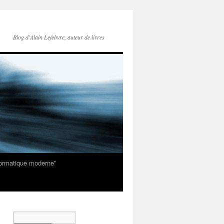
Blog d'Alain Lefebvre, auteur de livres
nformatique moderne”