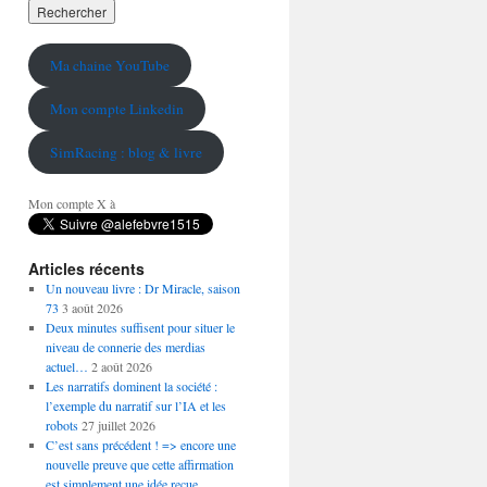
Ma chaine YouTube
Mon compte Linkedin
SimRacing : blog & livre
Mon compte X à
Articles récents
Un nouveau livre : Dr Miracle, saison
73
3 août 2026
Deux minutes suffisent pour situer le
niveau de connerie des merdias
actuel…
2 août 2026
Les narratifs dominent la société :
l’exemple du narratif sur l’IA et les
robots
27 juillet 2026
C’est sans précédent ! => encore une
nouvelle preuve que cette affirmation
est simplement une idée reçue…