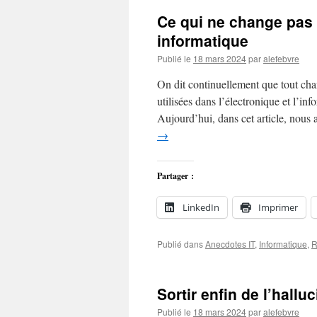
Ce qui ne change pas 
informatique
Publié le
18 mars 2024
par
alefebvre
On dit continuellement que tout chan
utilisées dans l’électronique et l’in
Aujourd’hui, dans cet article, nous
→
Partager :
LinkedIn
Imprimer
Publié dans
Anecdotes IT
,
Informatique
,
R
Sortir enfin de l’hall
Publié le
18 mars 2024
par
alefebvre