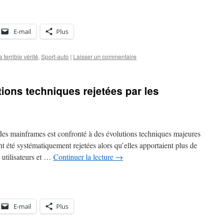
E-mail
Plus
a terrible vérité
,
Sport-auto
|
Laisser un commentaire
ions techniques rejetées par les
des mainframes est confronté à des évolutions techniques majeures
nt été systématiquement rejetées alors qu’elles apportaient plus de
 utilisateurs et …
Continuer la lecture
→
E-mail
Plus