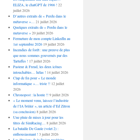
ELIZA, le chatGPT de 1966 !
22
juillet 2026
D’autres extraits de « Perdu dans le
métaverse »…
21 juillet 2026
Quelques extraits de « Perdu dans le
metaverse »
20 juillet 2026
Fermeture de mon compte LinkedIn au
1er septembre 2026
19 juillet 2026
Incendies de forêt : une preuve de plus
que nous sommes gouvernés par des
Tartuffes !
17 juillet 2026
Pasteur & Freud, les deux icônes
intouchables… hélas !
14 juillet 2026
Clap de fin pour « Le monde
informatique »… triste !!
12 juillet
2026
Chronopost : la honte !!
9 juillet 2026
« Le moment venu, laissez l’industrie
de l’IA brûler », un article d’Ed Zitron
(sa conclusion)
8 juillet 2026
Une pluie de mises à jour pour les
titres de SimRacing…
8 juillet 2026
La bataille De Gaule (volet 2) :
enthousiasmant !
3 juillet 2026
Les illusions de la fusion nucléaire