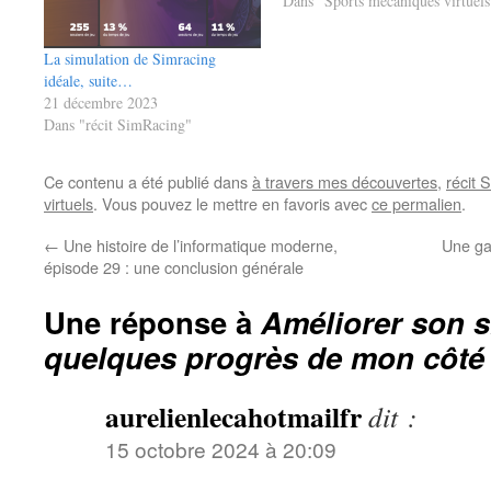
Dans "Sports mécaniques virtuels
La simulation de Simracing
idéale, suite…
21 décembre 2023
Dans "récit SimRacing"
Ce contenu a été publié dans
à travers mes découvertes
,
récit 
virtuels
. Vous pouvez le mettre en favoris avec
ce permalien
.
←
Une histoire de l’informatique moderne,
Une ga
épisode 29 : une conclusion générale
Une réponse à
Améliorer son s
quelques progrès de mon côté
aurelienlecahotmailfr
dit :
15 octobre 2024 à 20:09