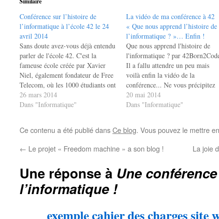
Similaire
Conférence sur l’histoire de
La vidéo de ma conférence à 42
l’informatique à l’école 42 le 24
« Que nous apprend l’histoire de
avril 2014
l’informatique ? »… Enfin !
Sans doute avez-vous déjà entendu
Que nous apprend l'histoire de
parler de l'école 42. C'est la
l'informatique ? par 42Born2Cod
fameuse école créée par Xavier
Il a fallu attendre un peu mais
Niel, également fondateur de Free
voilà enfin la vidéo de la
Telecom, où les 1000 étudiants ont
conférence... Ne vous précipitez
été sélectionnés selon un processus
26 mars 2014
pas : c'est long, c'est mou et je su
20 mai 2014
inédit et bénéficient d'un
Dans "Informatique"
plutôt déçu par ma prestation pou
Dans "Informatique"
enseignement de pointe ET
tout dire. J'avoue, j'ai souvent été
gratuit... Bref, c'est donc au sein
largement meilleur en…
Ce contenu a été publié dans
Ce blog
. Vous pouvez le mettre e
de 42 que, le…
←
Le projet « Freedom machine » a son blog !
La joie 
Une réponse à
Une conférence 
l’informatique !
exemple cahier des charges site 