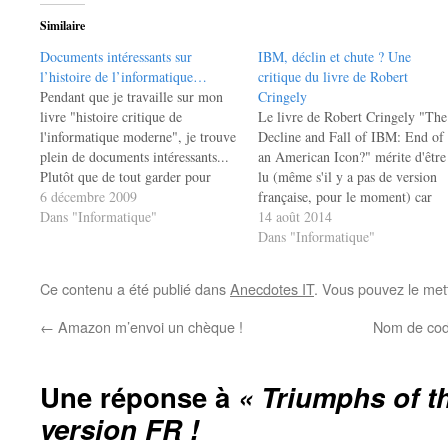
Similaire
Documents intéressants sur
IBM, déclin et chute ? Une
l’histoire de l’informatique…
critique du livre de Robert
Pendant que je travaille sur mon
Cringely
livre "histoire critique de
Le livre de Robert Cringely "The
l'informatique moderne", je trouve
Decline and Fall of IBM: End of
plein de documents intéressants...
an American Icon?" mérite d'être
Plutôt que de tout garder pour
lu (même s'il y a pas de version
moi, j'ai pensé les partager avec
6 décembre 2009
française, pour le moment) car
vous... Tout d'abord, il s'agit de la
Dans "Informatique"
c'est une analyse en profondeur
14 août 2014
démo "historique" de Douglas
des raisons qui vont reléguer big
Dans "Informatique"
Engelbart réalisée en décembre
blue dans les poubelles de
1968. A l'occasion de cette…
l'histoire ! C'est…
Ce contenu a été publié dans
Anecdotes IT
. Vous pouvez le met
←
Amazon m’envoi un chèque !
Nom de cod
Une réponse à
« Triumphs of t
version FR !