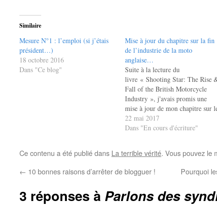
Similaire
Mesure N°1 : l’emploi (si j’étais
Mise à jour du chapitre sur la fin
président…)
de l’industrie de la moto
18 octobre 2016
anglaise…
Dans "Ce blog"
Suite à la lecture du
livre « Shooting Star: The Rise 
Fall of the British Motorcycle
Industry », j'avais promis une
mise à jour de mon chapitre sur l
même sujet... Chose promise,
22 mai 2017
chose due, le voilà ! == 5— Le
Dans "En cours d'écriture"
déclin d’un empire britannique :
la fin de la moto anglaise (avant
Ce contenu a été publié dans
La terrible vérité
. Vous pouvez le 
←
10 bonnes raisons d’arrêter de blogguer !
Pourquoi le
3 réponses à
Parlons des synd