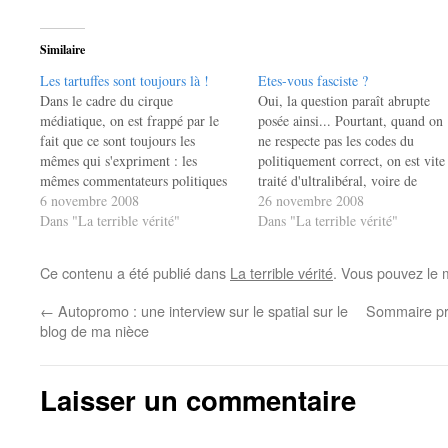
Similaire
Les tartuffes sont toujours là !
Etes-vous fasciste ?
Dans le cadre du cirque
Oui, la question paraît abrupte
médiatique, on est frappé par le
posée ainsi... Pourtant, quand on
fait que ce sont toujours les
ne respecte pas les codes du
mêmes qui s'expriment : les
politiquement correct, on est vite
mêmes commentateurs politiques
traité d'ultralibéral, voire de
depuis 20/30 ans, les mêmes
6 novembre 2008
fasciste. La vérité, c'est que tous
26 novembre 2008
"experts" économiques et ainsi de
Dans "La terrible vérité"
ces gauchos sont souvent des
Dans "La terrible vérité"
suite... Un article récent du
tartuffes : impeccables
"Monde Diplomatique" dénonce
intellectuellement en apparence
Ce contenu a été publié dans
La terrible vérité
. Vous pouvez le 
ce verrouillage avec raison... Lire
mais fourbes et hypocrites dans le
l'extrait à…
fond. Avec…
←
Autopromo : une interview sur le spatial sur le
Sommaire prov
blog de ma nièce
Laisser un commentaire