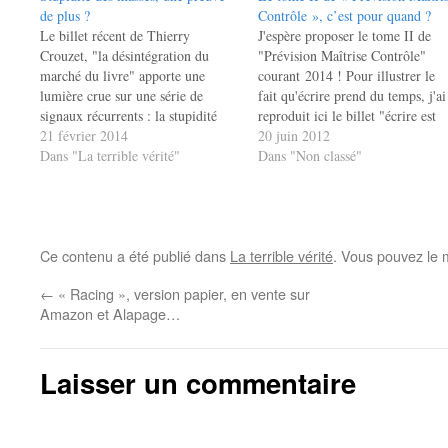
de plus ?
Contrôle », c’est pour quand ?
Le billet récent de Thierry
J'espère proposer le tome II de
Crouzet, "la désintégration du
"Prévision Maîtrise Contrôle"
marché du livre" apporte une
courant 2014 ! Pour illustrer le
lumière crue sur une série de
fait qu'écrire prend du temps, j'ai
signaux récurrents : la stupidité
reproduit ici le billet "écrire est
des masses augmente, elle ne
21 février 2014
une activité lente" que j'avais
20 juin 2012
diminue pas avec l'apport des
Dans "La terrible vérité"
publié sur mon blog en octobre
Dans "Non classé"
nouvelles technologies. Je cite ici
2011... Vu de loin, on pourrait
un extrait de ce billet que je
avoir l’impression que je ne fais
trouve particulièrement
rien :…
savoureux…
Ce contenu a été publié dans
La terrible vérité
. Vous pouvez le 
←
« Racing », version papier, en vente sur
Amazon et Alapage…
Laisser un commentaire