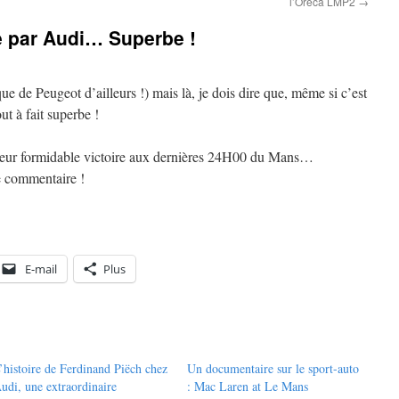
l’Oreca LMP2
→
 par Audi… Superbe !
ue de Peugeot d’ailleurs !) mais là, je dois dire que, même si c’est
out à fait superbe !
s leur formidable victoire aux dernières 24H00 du Mans…
e commentaire !
E-mail
Plus
’histoire de Ferdinand Piëch chez
Un documentaire sur le sport-auto
udi, une extraordinaire
: Mac Laren at Le Mans