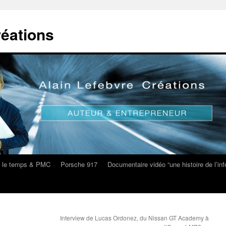
réations
s le temps & PMC
Porsche 917
Documentaire vidéo “une histoire de l’i
Interview de Lucas Ordonez, du Nissan GT Academy à