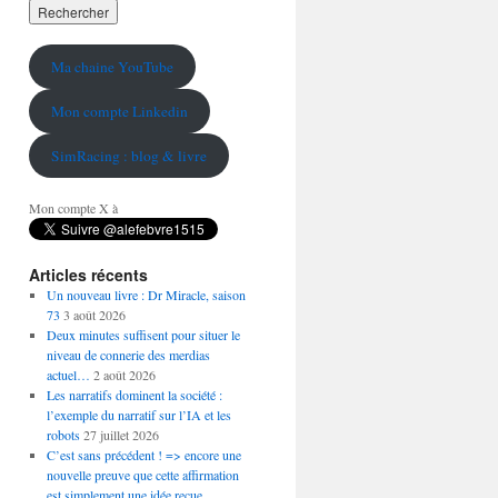
Ma chaine YouTube
Mon compte Linkedin
SimRacing : blog & livre
Mon compte X à
Articles récents
Un nouveau livre : Dr Miracle, saison
73
3 août 2026
Deux minutes suffisent pour situer le
niveau de connerie des merdias
actuel…
2 août 2026
Les narratifs dominent la société :
l’exemple du narratif sur l’IA et les
robots
27 juillet 2026
C’est sans précédent ! => encore une
nouvelle preuve que cette affirmation
est simplement une idée reçue…