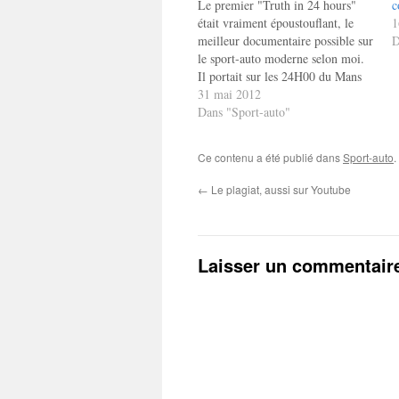
Le premier "Truth in 24 hours"
c
était vraiment époustouflant, le
1
meilleur documentaire possible sur
D
le sport-auto moderne selon moi.
Il portait sur les 24H00 du Mans
2008 vu du côté de l'équipe Audi
31 mai 2012
et comportait vraiment des
Dans "Sport-auto"
moments exceptionnels (en
particulier l'échange radio entre
Ce contenu a été publié dans
Sport-auto
.
Howden et Kristensen...). Le
seconde reprend…
←
Le plagiat, aussi sur Youtube
Laisser un commentair