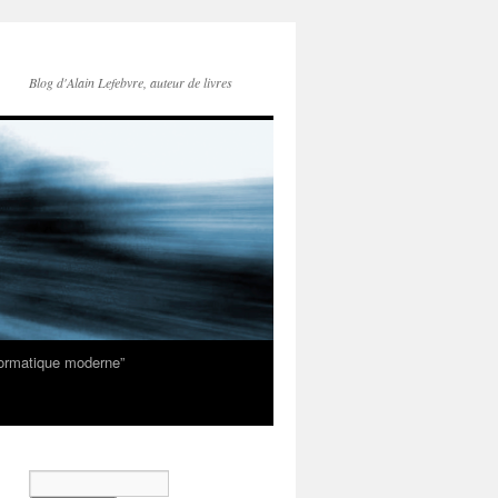
Blog d'Alain Lefebvre, auteur de livres
nformatique moderne”