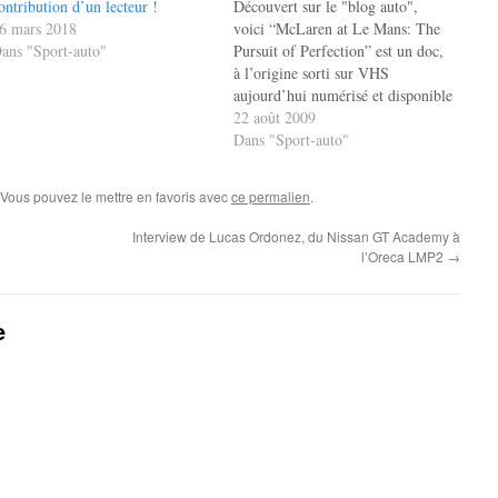
ontribution d’un lecteur !
Découvert sur le "blog auto",
6 mars 2018
voici “McLaren at Le Mans: The
ans "Sport-auto"
Pursuit of Perfection” est un doc,
à l’origine sorti sur VHS
aujourd’hui numérisé et disponible
sur Youtube ! En 4 parties, et sur
22 août 2009
une durée d’environ 40 minutes,
Dans "Sport-auto"
vous pouvez replonger dans la
victoire McLaren au Mans en
 Vous pouvez le mettre en favoris avec
ce permalien
.
1995.…
Interview de Lucas Ordonez, du Nissan GT Academy à
l’Oreca LMP2
→
e