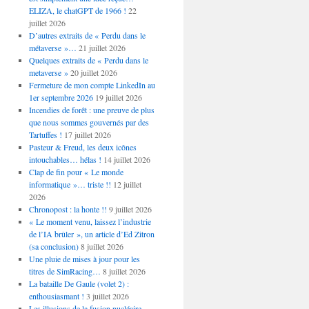
ELIZA, le chatGPT de 1966 !
22
juillet 2026
D’autres extraits de « Perdu dans le
métaverse »…
21 juillet 2026
Quelques extraits de « Perdu dans le
metaverse »
20 juillet 2026
Fermeture de mon compte LinkedIn au
1er septembre 2026
19 juillet 2026
Incendies de forêt : une preuve de plus
que nous sommes gouvernés par des
Tartuffes !
17 juillet 2026
Pasteur & Freud, les deux icônes
intouchables… hélas !
14 juillet 2026
Clap de fin pour « Le monde
informatique »… triste !!
12 juillet
2026
Chronopost : la honte !!
9 juillet 2026
« Le moment venu, laissez l’industrie
de l’IA brûler », un article d’Ed Zitron
(sa conclusion)
8 juillet 2026
Une pluie de mises à jour pour les
titres de SimRacing…
8 juillet 2026
La bataille De Gaule (volet 2) :
enthousiasmant !
3 juillet 2026
Les illusions de la fusion nucléaire