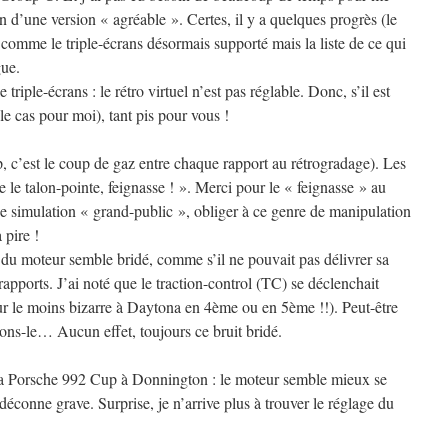
n d’une version « agréable ». Certes, il y a quelques progrès (le
 comme le triple-écrans désormais supporté mais la liste de ce qui
gue.
riple-écrans : le rétro virtuel n’est pas réglable. Donc, s’il est
 le cas pour moi), tant pis pour vous !
ip, c’est le coup de gaz entre chaque rapport au rétrogradage). Les
re le talon-pointe, feignasse ! ». Merci pour le « feignasse » au
ne simulation « grand-public », obliger à ce genre de manipulation
 pire !
it du moteur semble bridé, comme s’il ne pouvait pas délivrer sa
rapports. J’ai noté que le traction-control (TC) se déclenchait
our le moins bizarre à Daytona en 4ème ou en 5ème !!). Peut-être
ons-le… Aucun effet, toujours ce bruit bridé.
 : la Porsche 992 Cup à Donnington : le moteur semble mieux se
déconne grave. Surprise, je n’arrive plus à trouver le réglage du