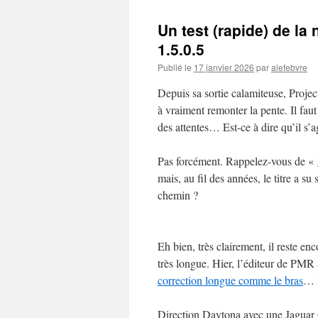
Un test (rapide) de la
1.5.0.5
Publié le
17 janvier 2026
par
alefebvre
Depuis sa sortie calamiteuse, Proje
à vraiment remonter la pente. Il faut
des attentes… Est-ce à dire qu’il s’
Pas forcément. Rappelez-vous de «
mais, au fil des années, le titre a s
chemin ?
Eh bien, très clairement, il reste en
très longue. Hier, l’éditeur de PMR
correction longue comme le bras
… E
Direction Daytona avec une Jaguar 