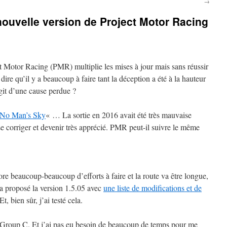
→
 nouvelle version de Project Motor Racing
ct Motor Racing (PMR) multiplie les mises à jour mais sans réussir
 dire qu’il y a beaucoup à faire tant la déception a été à la hauteur
agit d’une cause perdue ?
No Man’s Sky
« … La sortie en 2016 avait été très mauvaise
u se corriger et devenir très apprécié. PMR peut-il suivre le même
core beaucoup-beaucoup d’efforts à faire et la route va être longue,
 a proposé la version 1.5.05 avec
une liste de modifications et de
t, bien sûr, j’ai testé cela.
Group C. Et j’ai pas eu besoin de beaucoup de temps pour me