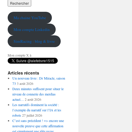
Ma chaine YouTube
Mon compte Linkedin
SimRacing : blog & livre
Mon compte X à
Articles récents
Un nouveau livre : Dr Miracle, saison
73
3 août 2026
Deux minutes suffisent pour situer le
niveau de connerie des merdias
actuel…
2 août 2026
Les narratifs dominent la société :
l’exemple du narratif sur l’IA et les
robots
27 juillet 2026
C’est sans précédent ! => encore une
nouvelle preuve que cette affirmation
est simplement une idée reçue…