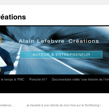
réations
s le temps & PMC
Porsche 917
Documentaire vidéo “une histoire de l’i
 évidence…
Je travaille à une refonte de mon livre sur le SimRacing !