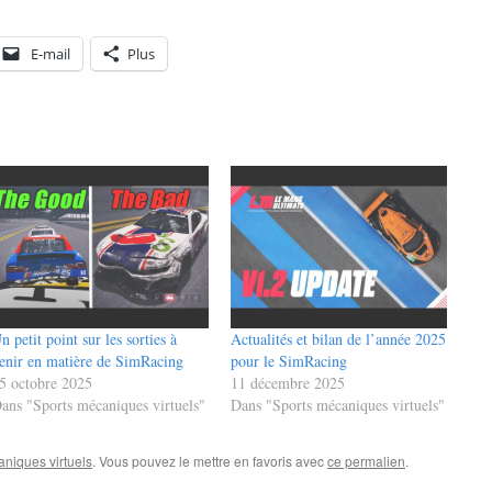
E-mail
Plus
n petit point sur les sorties à
Actualités et bilan de l’année 2025
enir en matière de SimRacing
pour le SimRacing
5 octobre 2025
11 décembre 2025
ans "Sports mécaniques virtuels"
Dans "Sports mécaniques virtuels"
niques virtuels
. Vous pouvez le mettre en favoris avec
ce permalien
.