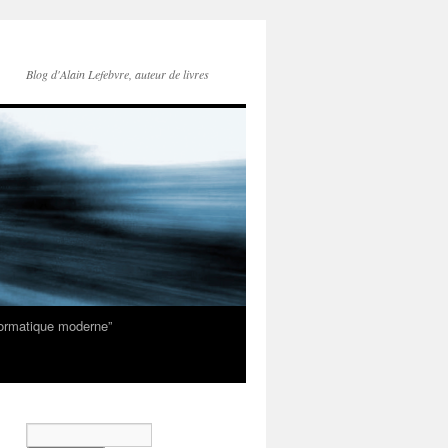
Blog d'Alain Lefebvre, auteur de livres
nformatique moderne”