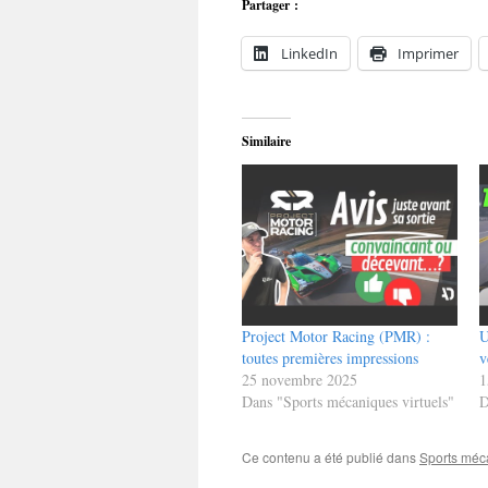
Partager :
LinkedIn
Imprimer
Similaire
Project Motor Racing (PMR) :
U
toutes premières impressions
v
25 novembre 2025
1
Dans "Sports mécaniques virtuels"
D
Ce contenu a été publié dans
Sports méca