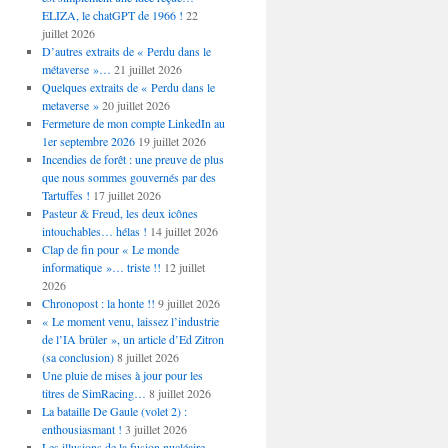
ELIZA, le chatGPT de 1966 !
22
juillet 2026
D’autres extraits de « Perdu dans le
métaverse »…
21 juillet 2026
Quelques extraits de « Perdu dans le
metaverse »
20 juillet 2026
Fermeture de mon compte LinkedIn au
1er septembre 2026
19 juillet 2026
Incendies de forêt : une preuve de plus
que nous sommes gouvernés par des
Tartuffes !
17 juillet 2026
Pasteur & Freud, les deux icônes
intouchables… hélas !
14 juillet 2026
Clap de fin pour « Le monde
informatique »… triste !!
12 juillet
2026
Chronopost : la honte !!
9 juillet 2026
« Le moment venu, laissez l’industrie
de l’IA brûler », un article d’Ed Zitron
(sa conclusion)
8 juillet 2026
Une pluie de mises à jour pour les
titres de SimRacing…
8 juillet 2026
La bataille De Gaule (volet 2) :
enthousiasmant !
3 juillet 2026
Les illusions de la fusion nucléaire