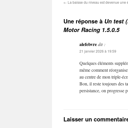
←
La baisse du niveau est devenue une
Une réponse à
Un test 
Motor Racing 1.5.0.5
alefebvre
dit :
21 janvier 2026 à 19:59
Quelques éléments suppléme
même comment réorganiser les
au centre de mon triple-écr
Bon, il reste toujours des t
persistance, on progresse 
Laisser un commentair