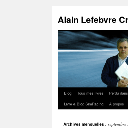
Aller
au
Alain Lefebvre C
contenu
Blog
Tous mes livres
Perdu dan
Livre & Blog SimRacing
A propos
septembre
Archives mensuelles :