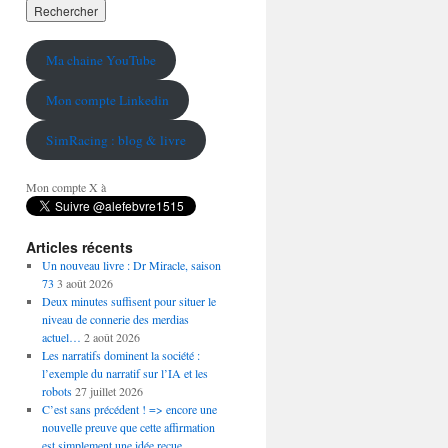
Ma chaine YouTube
Mon compte Linkedin
SimRacing : blog & livre
Mon compte X à
Articles récents
Un nouveau livre : Dr Miracle, saison
73
3 août 2026
Deux minutes suffisent pour situer le
niveau de connerie des merdias
actuel…
2 août 2026
Les narratifs dominent la société :
l’exemple du narratif sur l’IA et les
robots
27 juillet 2026
C’est sans précédent ! => encore une
nouvelle preuve que cette affirmation
est simplement une idée reçue…