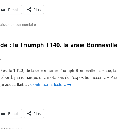
E-mail
Plus
aisser un commentaire
de : la Triumph T140, la vraie Bonneville
re
0 est la T120) de la célébrissime Triumph Bonneville, la vraie, la
’abord, j’ai remarqué une moto lors de l’exposition récente « Aix
ui accueillait …
Continuer la lecture
→
E-mail
Plus
2 commentaires