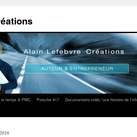
réations
s le temps & PMC
Porsche 917
Documentaire vidéo “une histoire de l’i
 2016