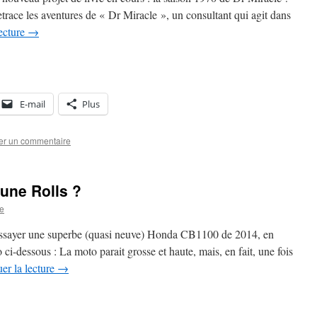
trace les aventures de « Dr Miracle », un consultant qui agit dans
lecture
→
E-mail
Plus
er un commentaire
une Rolls ?
re
’essayer une superbe (quasi neuve) Honda CB1100 de 2014, en
 ci-dessous : La moto parait grosse et haute, mais, en fait, une fois
er la lecture
→