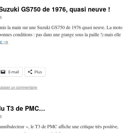
e Suzuki GS750 de 1976, quasi neuve !
re
i mis la main sur une Suzuki GS750 de 1976 quasi neuve. La moto
nnes conditions : pas dans une grange sous la paille !) mais elle
re
→
E-mail
Plus
aisser un commentaire
e du T3 de PMC…
re
annibalecteur », le T3 de PMC affiche une critique très positive,