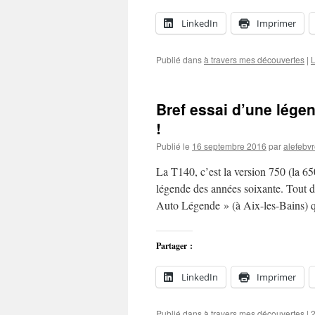
LinkedIn
Imprimer
Publié dans
à travers mes découvertes
|
L
Bref essai d’une légen
!
Publié le
16 septembre 2016
par
alefebv
La T140, c’est la version 750 (la 65
légende des années soixante. Tout d
Auto Légende » (à Aix-les-Bains) q
Partager :
LinkedIn
Imprimer
Publié dans
à travers mes découvertes
|