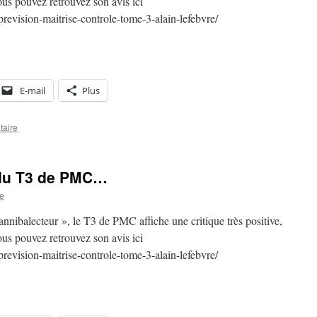
vous pouvez retrouvez son avis ici
evision-maitrise-controle-tome-3-alain-lefebvre/
E-mail
Plus
taire
e du T3 de PMC…
re
annibalecteur », le T3 de PMC affiche une critique très positive,
vous pouvez retrouvez son avis ici
evision-maitrise-controle-tome-3-alain-lefebvre/