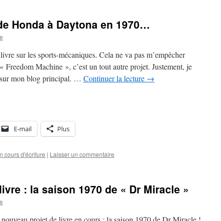
e de Honda à Daytona en 1970…
re
ivre sur les sports-mécaniques. Cela ne va pas m’empêcher
« Freedom Machine », c’est un tout autre projet. Justement, je
e sur mon blog principal. …
Continuer la lecture
→
E-mail
Plus
n cours d'écriture
|
Laisser un commentaire
ivre : la saison 1970 de « Dr Miracle »
re
 nouveau projet de livre en cours : la saison 1970 de Dr Miracle !