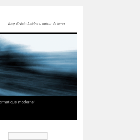
Blog d'Alain Lefebvre, auteur de livres
nformatique moderne”