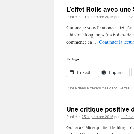
L’effet Rolls avec un
Publié le
30 septembre 2016
par
alefebv
Comme je vous l’annonçais ici, j’a
a hiberné longtemps (mais dans de bo
commence sa …
Continuer la lectu
Partager :
LinkedIn
Imprimer
Publié dans
à travers mes découvertes
|
L
Une critique positiv
Publié le
25 septembre 2016
par
alefebv
Grâce à Céline qui tient le blog « C