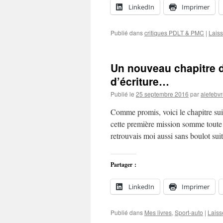
LinkedIn
Imprimer
Publié dans
critiques PDLT & PMC
|
Lais
Un nouveau chapitre du
d’écriture…
Publié le
25 septembre 2016
par
alefebv
Comme promis, voici le chapitre s
cette première mission somme toute 
retrouvais moi aussi sans boulot su
Partager :
LinkedIn
Imprimer
Publié dans
Mes livres
,
Sport-auto
|
Laiss