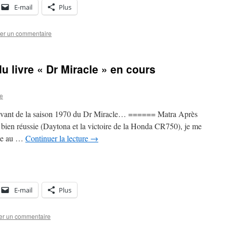
E-mail
Plus
ser un commentaire
 livre « Dr Miracle » en cours
re
uivant de la saison 1970 du Dr Miracle… ====== Matra Après
bien réussie (Daytona et la victoire de la Honda CR750), je me
ite au …
Continuer la lecture
→
E-mail
Plus
er un commentaire