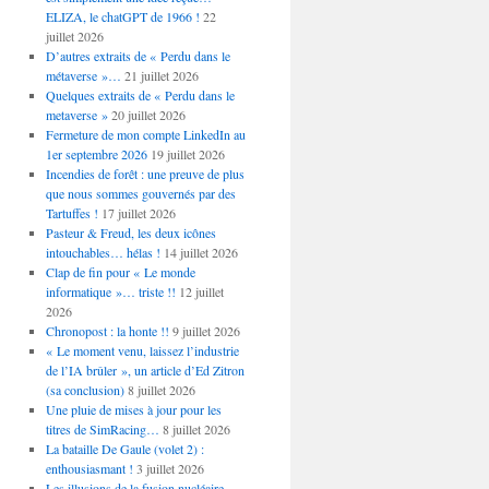
ELIZA, le chatGPT de 1966 !
22
juillet 2026
D’autres extraits de « Perdu dans le
métaverse »…
21 juillet 2026
Quelques extraits de « Perdu dans le
metaverse »
20 juillet 2026
Fermeture de mon compte LinkedIn au
1er septembre 2026
19 juillet 2026
Incendies de forêt : une preuve de plus
que nous sommes gouvernés par des
Tartuffes !
17 juillet 2026
Pasteur & Freud, les deux icônes
intouchables… hélas !
14 juillet 2026
Clap de fin pour « Le monde
informatique »… triste !!
12 juillet
2026
Chronopost : la honte !!
9 juillet 2026
« Le moment venu, laissez l’industrie
de l’IA brûler », un article d’Ed Zitron
(sa conclusion)
8 juillet 2026
Une pluie de mises à jour pour les
titres de SimRacing…
8 juillet 2026
La bataille De Gaule (volet 2) :
enthousiasmant !
3 juillet 2026
Les illusions de la fusion nucléaire