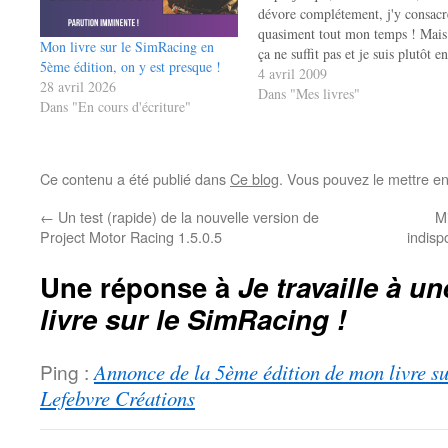
dévore complétement, j'y consacr
quasiment tout mon temps ! Mais
Mon livre sur le SimRacing en
ça ne suffit pas et je suis plutôt en
5ème édition, on y est presque !
retard... Nous avions prévu que
4 avril 2009
28 avril 2026
l'ouvrage serait terminé fin avril
Dans "Mes livres"
Dans "En cours d'écriture"
mais je viens de prévenir
l'éditeur…
Ce contenu a été publié dans
Ce blog
. Vous pouvez le mettre e
←
Un test (rapide) de la nouvelle version de
Mi
Project Motor Racing 1.5.0.5
indis
Une réponse à
Je travaille à u
livre sur le SimRacing !
Ping :
Annonce de la 5ème édition de mon livre su
Lefebvre Créations