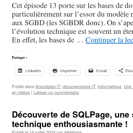
Cet épisode 13 porte sur les bases de do
particulièrement sur l’essor du modèle 
aux SGBD (les SGBDR donc). On s’aperç
l’évolution technique est souvent un é
En effet, les bases de …
Continuer la le
Partager :
LinkedIn
Imprimer
E-mail
Plus
Publié dans
Anecdotes IT
,
documentaires IT
,
Informatique
,
Une 
en vidéos
|
Laisser un commentaire
Découverte de SQLPage, une 
technique enthousiasmante !
Publié le
16 juillet 2024
par
alefebvre