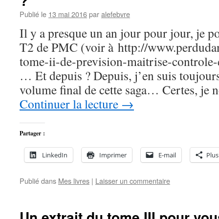
?
Publié le
13 mai 2016
par
alefebvre
Il y a presque un an jour pour jour, je p
T2 de PMC (voir à http://www.perduda
tome-ii-de-prevision-maitrise-controle-
… Et depuis ? Depuis, j’en suis toujours
volume final de cette saga… Certes, je 
Continuer la lecture
→
Partager :
LinkedIn
Imprimer
E-mail
Plus
Publié dans
Mes livres
|
Laisser un commentaire
Un extrait du tome III pour vou