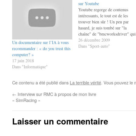
sur Youtube
Youtube regorge de contenus
intéressants, le tout est de les
trouver bien sûr ! Un peu par
hasard, je suis tombé sur "la
chaîne" de "bmcworksdriver" qui
propose le documentaire "The
26 décembre 2009
Un documentaire sur l’IA à vous
flying scot", un film fort bien fait
Dans "Sport-auto"
recommander : « do you trust this
sur la carrière de Jackie Stewart
computer? »
(qui va bien au-delà de ses…
17 juin 2018
Dans "Informatique"
Ce contenu a été publié dans
La terrible vérité
. Vous pouvez le 
←
Interview sur RMC à propos de mon livre
« SimRacing »
Laisser un commentaire