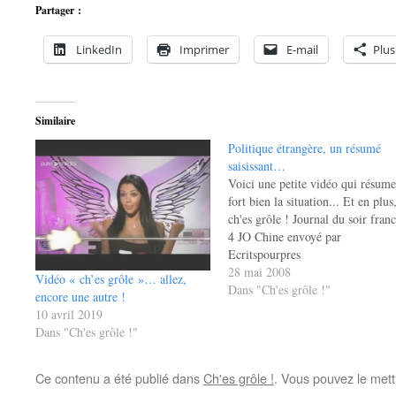
Partager :
LinkedIn
Imprimer
E-mail
Plus
Similaire
Politique étrangère, un résumé
saisissant…
Voici une petite vidéo qui résume
fort bien la situation... Et en plus
ch'es grôle ! Journal du soir fran
4 JO Chine envoyé par
Ecritspourpres
28 mai 2008
Vidéo « ch’es grôle »… allez,
Dans "Ch'es grôle !"
encore une autre !
10 avril 2019
Dans "Ch'es grôle !"
Ce contenu a été publié dans
Ch'es grôle !
. Vous pouvez le mett