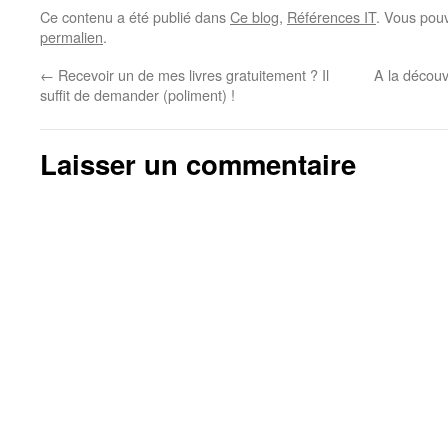
que pourront jamais vous apporter
Ce contenu a été publié dans
Ce blog
,
Références IT
. Vous pouv
des…
permalien
.
←
Recevoir un de mes livres gratuitement ? Il
A la découv
suffit de demander (poliment) !
Laisser un commentaire