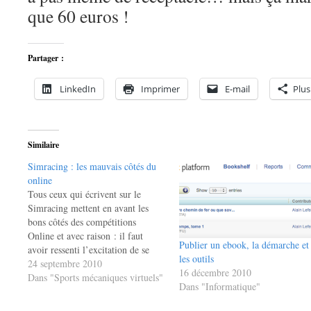
que 60 euros !
Partager :
LinkedIn
Imprimer
E-mail
Plus
Similaire
Simracing : les mauvais côtés du
online
Tous ceux qui écrivent sur le
Simracing mettent en avant les
bons côtés des compétitions
Online et avec raison : il faut
Publier un ebook, la démarche et
avoir ressenti l’excitation de se
les outils
battre roues contre roues avec des
24 septembre 2010
16 décembre 2010
"vrais" adversaires pour
Dans "Sports mécaniques virtuels"
Dans "Informatique"
comprendre combien cette
sensation est supérieure à tout ce