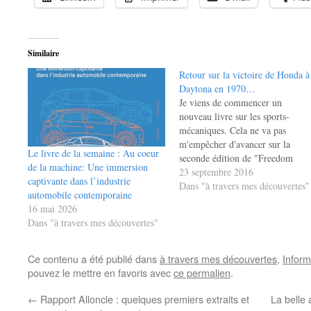
Similaire
Retour sur la victoire de Honda à
Daytona en 1970…
Je viens de commencer un
nouveau livre sur les sports-
mécaniques. Cela ne va pas
m'empêcher d'avancer sur la
Le livre de la semaine : Au coeur
seconde édition de "Freedom
de la machine: Une immersion
Machine", c'est un tout autre
23 septembre 2016
captivante dans l’industrie
projet. Justement, je viens de
Dans "à travers mes découvertes"
automobile contemporaine
publier le premier chapitre sur
16 mai 2026
mon blog principal. Cela devrait
Dans "à travers mes découvertes"
vous intéresser car ça concerne la
victoire de…
Ce contenu a été publié dans
à travers mes découvertes
,
Inform
pouvez le mettre en favoris avec
ce permalien
.
←
Rapport Alloncle : quelques premiers extraits et
La belle 