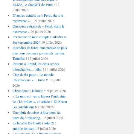
ELIZA, le chatGPT de 1966 !
22
juillet 2026
D’autres extraits de « Perdu dans le
métaverse »…
21 juillet 2026
Quelques extraits de « Perdu dans le
metaverse »
20 juillet 2026
Fermeture de mon compte LinkedIn au
1er septembre 2026
19 juillet 2026
Incendies de forêt : une preuve de plus
que nous sommes gouvernés par des
Tartuffes !
17 juillet 2026
Pasteur & Freud, les deux icônes
intouchables… hélas !
14 juillet 2026
Clap de fin pour « Le monde
informatique »… triste !!
12 juillet
2026
Chronopost : la honte !!
9 juillet 2026
« Le moment venu, laissez l’industrie
de l’IA brûler », un article d’Ed Zitron
(sa conclusion)
8 juillet 2026
Une pluie de mises à jour pour les
titres de SimRacing…
8 juillet 2026
La bataille De Gaule (volet 2) :
enthousiasmant !
3 juillet 2026
Les illusions de la fusion nucléaire