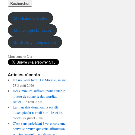
Ma chaine YouTube
Mon compte Linkedin
SimRacing : blog & livre
Mon compte X à
Articles récents
Un nouveau livre : Dr Miracle, saison
73
3 août 2026
Deux minutes suffisent pour situer le
niveau de connerie des merdias
actuel…
2 août 2026
Les narratifs dominent la société :
l’exemple du narratif sur l’IA et les
robots
27 juillet 2026
C’est sans précédent ! => encore une
nouvelle preuve que cette affirmation
est simplement une idée reçue…