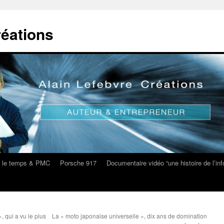
réations
s le temps & PMC
Porsche 917
Documentaire vidéo “une histoire de l’i
 qui a vu le plus
La « moto japonaise universelle », dix ans de domination