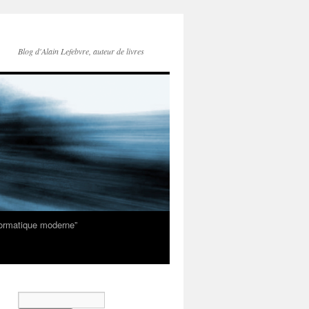
Blog d'Alain Lefebvre, auteur de livres
nformatique moderne”