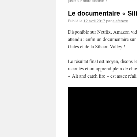
juste sur notre société ?
Le documentaire « Si
Publié le
12 avril 2017
par
alefebvre
Disponible sur Netflix, Amazon vid
attendu : enfin un documentaire sur l
Gates et de la Silicon Valley !
Le résultat final est moyen, disons
racontés et on apprend plein de chose
« Alt and catch fire » est assez réalis