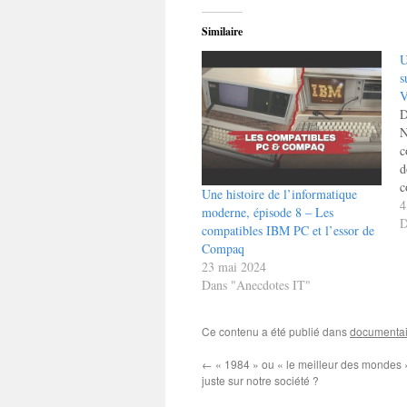
Similaire
U
s
V
D
N
c
d
c
Une histoire de l’informatique
e
4
moderne, épisode 8 – Les
l
D
compatibles IBM PC et l’essor de
r
Compaq
p
23 mai 2024
d
Dans "Anecdotes IT"
Ce contenu a été publié dans
documentai
←
« 1984 » ou « le meilleur des mondes »,
juste sur notre société ?