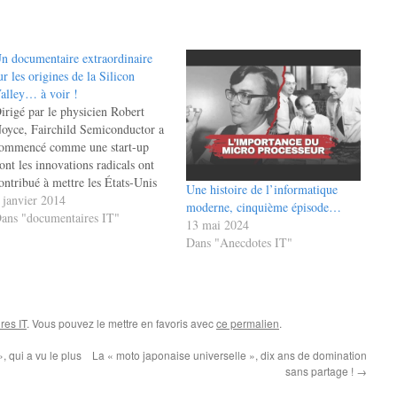
n documentaire extraordinaire
ur les origines de la Silicon
alley… à voir !
irigé par le physicien Robert
oyce, Fairchild Semiconductor a
ommencé comme une start-up
ont les innovations radicals ont
ontribué à mettre les États-Unis
Une histoire de l’informatique
n position de leader à la fois dans
 janvier 2014
moderne, cinquième épisode…
'exploration de l'espace et dans la
ans "documentaires IT"
13 mai 2024
évolution de l'ordinateur
Dans "Anecdotes IT"
ersonnel, en changeant la façon
ont le monde travaille, joue…
res IT
. Vous pouvez le mettre en favoris avec
ce permalien
.
 qui a vu le plus
La « moto japonaise universelle », dix ans de domination
sans partage !
→