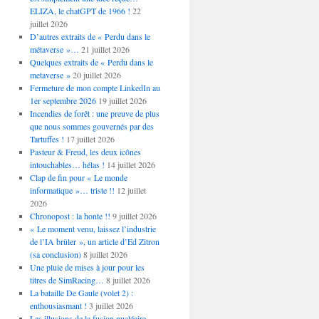
ELIZA, le chatGPT de 1966 !
22
juillet 2026
D’autres extraits de « Perdu dans le
métaverse »…
21 juillet 2026
Quelques extraits de « Perdu dans le
metaverse »
20 juillet 2026
Fermeture de mon compte LinkedIn au
1er septembre 2026
19 juillet 2026
Incendies de forêt : une preuve de plus
que nous sommes gouvernés par des
Tartuffes !
17 juillet 2026
Pasteur & Freud, les deux icônes
intouchables… hélas !
14 juillet 2026
Clap de fin pour « Le monde
informatique »… triste !!
12 juillet
2026
Chronopost : la honte !!
9 juillet 2026
« Le moment venu, laissez l’industrie
de l’IA brûler », un article d’Ed Zitron
(sa conclusion)
8 juillet 2026
Une pluie de mises à jour pour les
titres de SimRacing…
8 juillet 2026
La bataille De Gaule (volet 2) :
enthousiasmant !
3 juillet 2026
Les illusions de la fusion nucléaire