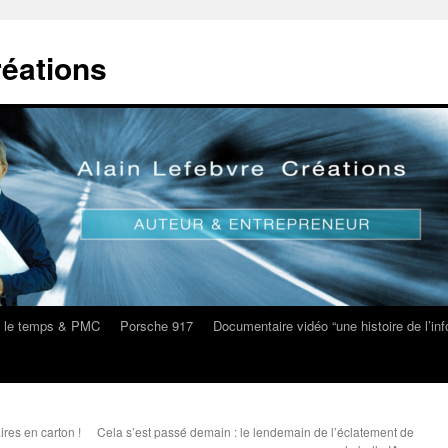
réations
s le temps & PMC
Porsche 917
Documentaire vidéo “une histoire de l’i
res en carton !
Cela s’est passé demain : le lendemain de l’éclatement de