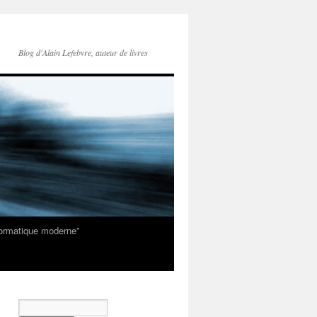
Blog d'Alain Lefebvre, auteur de livres
nformatique moderne”