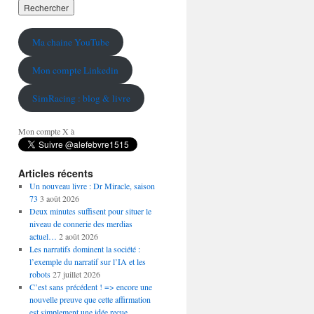
Ma chaine YouTube
Mon compte Linkedin
SimRacing : blog & livre
Mon compte X à
Articles récents
Un nouveau livre : Dr Miracle, saison
73
3 août 2026
Deux minutes suffisent pour situer le
niveau de connerie des merdias
actuel…
2 août 2026
Les narratifs dominent la société :
l’exemple du narratif sur l’IA et les
robots
27 juillet 2026
C’est sans précédent ! => encore une
nouvelle preuve que cette affirmation
est simplement une idée reçue…