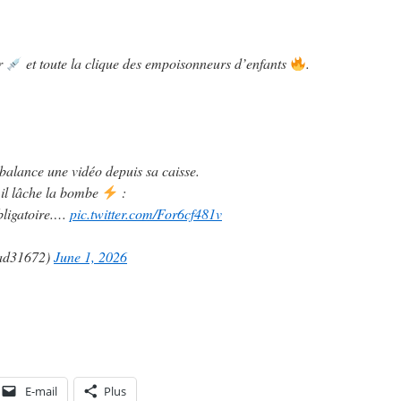
er
et toute la clique des empoisonneurs d’enfants
.
 balance une vidéo depuis sa caisse.
 il lâche la bombe
:
bligatoire.…
pic.twitter.com/For6cf481v
ad31672)
June 1, 2026
E-mail
Plus