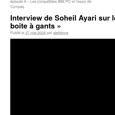
épisode 8 – Les compatibles IBM PC et l’essor de
Compaq
Interview de Soheil Ayari sur 
boite à gants »
Publié le
27 mai 2024
par
alefebvre