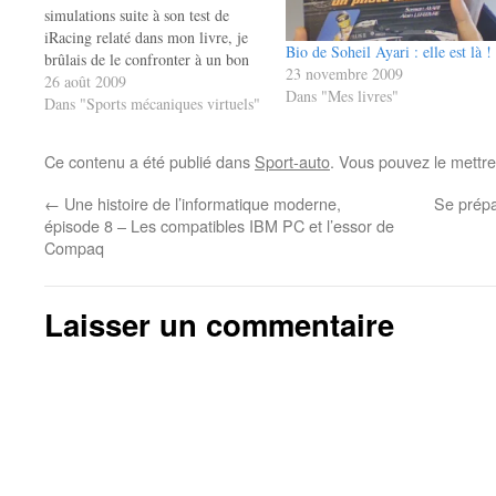
simulations suite à son test de
iRacing relaté dans mon livre, je
Bio de Soheil Ayari : elle est là !
brûlais de le confronter à un bon
23 novembre 2009
mod de sa Corvette C6-R sur un
26 août 2009
Dans "Mes livres"
circuit qu'il pratique
Dans "Sports mécaniques virtuels"
habituellement. J'ai renoncé à lui
faire tester le mod de cette…
Ce contenu a été publié dans
Sport-auto
. Vous pouvez le mettre
←
Une histoire de l’informatique moderne,
Se prépa
épisode 8 – Les compatibles IBM PC et l’essor de
Compaq
Laisser un commentaire