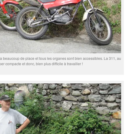
l y a beaucoup de place et tous les organes sont bien accessibles. La 311, au
per compacte et donc, bien plus difficile à travailler !