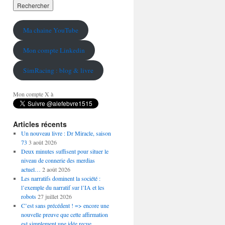
Ma chaine YouTube
Mon compte Linkedin
SimRacing : blog & livre
Mon compte X à
Articles récents
Un nouveau livre : Dr Miracle, saison
73
3 août 2026
Deux minutes suffisent pour situer le
niveau de connerie des merdias
actuel…
2 août 2026
Les narratifs dominent la société :
l’exemple du narratif sur l’IA et les
robots
27 juillet 2026
C’est sans précédent ! => encore une
nouvelle preuve que cette affirmation
est simplement une idée reçue…