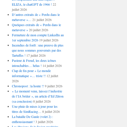
ELIZA, le chatGPT de 1966 !
22
juillet 2026
D’autres extraits de « Perdu dans le
métaverse »…
21 juillet 2026
Quelques extraits de « Perdu dans le
metaverse »
20 juillet 2026
Fermeture de mon compte LinkedIn au
1er septembre 2026
19 juillet 2026
Incendies de forêt : une preuve de plus
que nous sommes gouvernés par des
Tartuffes !
17 juillet 2026
Pasteur & Freud, les deux icônes
intouchables… hélas !
14 juillet 2026
Clap de fin pour « Le monde
informatique »… triste !!
12 juillet
2026
Chronopost : la honte !!
9 juillet 2026
« Le moment venu, laissez l’industrie
de l’IA brûler », un article d’Ed Zitron
(sa conclusion)
8 juillet 2026
Une pluie de mises à jour pour les
titres de SimRacing…
8 juillet 2026
La bataille De Gaule (volet 2) :
enthousiasmant !
3 juillet 2026
Les illusions de la fusion nucléaire