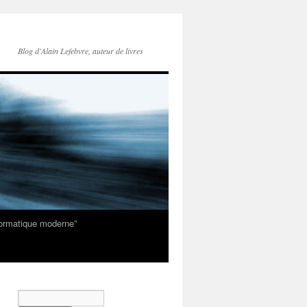
Blog d'Alain Lefebvre, auteur de livres
nformatique moderne”