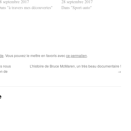
8 septembre 2017
28 septembre 2017
ans "à travers mes découvertes"
Dans "Sport-auto"
ide
. Vous pouvez le mettre en favoris avec
ce permalien
.
ls nous
L’histoire de Bruce McMaren, un très beau documentaire !
on de
→
e