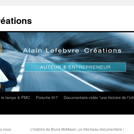
réations
s le temps & PMC
Porsche 917
Documentaire vidéo “une histoire de l’i
ls nous
L’histoire de Bruce McMaren, un très beau documentaire !