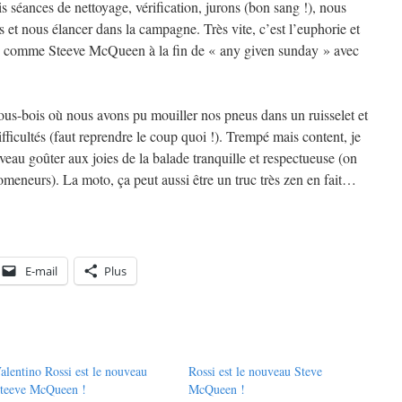
is séances de nettoyage, vérification, jurons (bon sang !), nous
et nous élancer dans la campagne. Très vite, c’est l’euphorie et
ès comme Steeve McQueen à la fin de « any given sunday » avec
-bois où nous avons pu mouiller nos pneus dans un ruisselet et
fficultés (faut reprendre le coup quoi !). Trempé mais content, je
eau goûter aux joies de la balade tranquille et respectueuse (on
omeneurs). La moto, ça peut aussi être un truc très zen en fait…
E-mail
Plus
alentino Rossi est le nouveau
Rossi est le nouveau Steve
teeve McQueen !
McQueen !