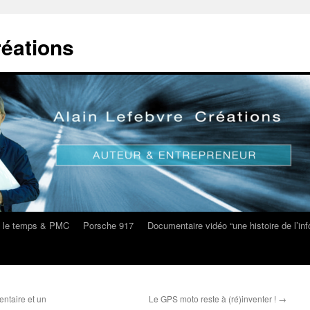
réations
s le temps & PMC
Porsche 917
Documentaire vidéo “une histoire de l’i
entaire et un
Le GPS moto reste à (ré)inventer !
→