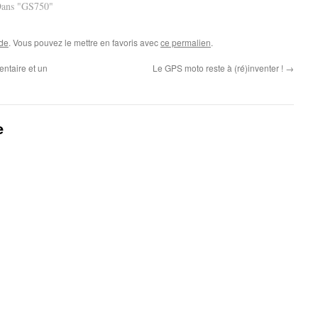
ans "GS750"
ide
. Vous pouvez le mettre en favoris avec
ce permalien
.
entaire et un
Le GPS moto reste à (ré)inventer !
→
e