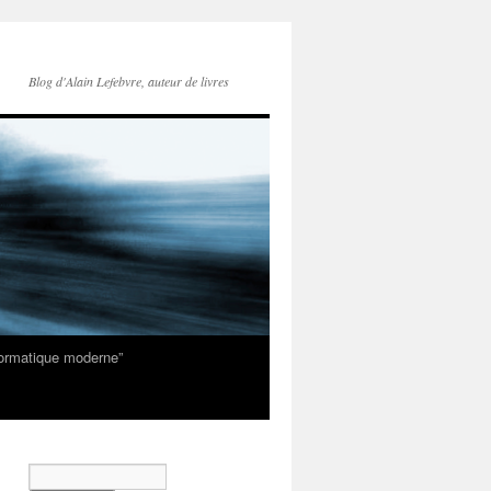
Blog d'Alain Lefebvre, auteur de livres
nformatique moderne”