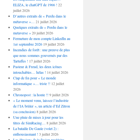
ELIZA, le chatGPT de 1966 !
22
juillet 2026
D’autres extraits de « Perdu dans le
métaverse »…
21 juillet 2026
Quelques extraits de « Perdu dans le
metaverse »
20 juillet 2026
Fermeture de mon compte LinkedIn au
1er septembre 2026
19 juillet 2026
Incendies de forêt : une preuve de plus
que nous sommes gouvernés par des
Tartuffes !
17 juillet 2026
Pasteur & Freud, les deux icônes
intouchables… hélas !
14 juillet 2026
Clap de fin pour « Le monde
informatique »… triste !!
12 juillet
2026
Chronopost : la honte !!
9 juillet 2026
« Le moment venu, laissez l’industrie
de l’IA brûler », un article d’Ed Zitron
(sa conclusion)
8 juillet 2026
Une pluie de mises à jour pour les
titres de SimRacing…
8 juillet 2026
La bataille De Gaule (volet 2) :
enthousiasmant !
3 juillet 2026
Les illusions de la fusion nucléaire