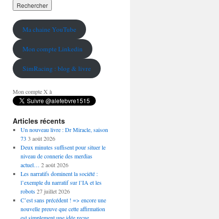
Ma chaine YouTube
Mon compte Linkedin
SimRacing : blog & livre
Mon compte X à
Articles récents
Un nouveau livre : Dr Miracle, saison
73
3 août 2026
Deux minutes suffisent pour situer le
niveau de connerie des merdias
actuel…
2 août 2026
Les narratifs dominent la société :
l’exemple du narratif sur l’IA et les
robots
27 juillet 2026
C’est sans précédent ! => encore une
nouvelle preuve que cette affirmation
est simplement une idée reçue…