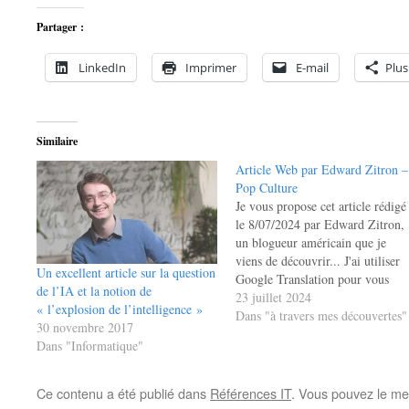
Partager :
LinkedIn
Imprimer
E-mail
Plus
Similaire
Article Web par Edward Zitron –
Pop Culture
Je vous propose cet article rédigé
le 8/07/2024 par Edward Zitron,
un blogueur américain que je
viens de découvrir... J'ai utiliser
Un excellent article sur la question
Google Translation pour vous
de l’IA et la notion de
proposer une version traduite (en
23 juillet 2024
« l’explosion de l’intelligence »
français) de cet excellent article
Dans "à travers mes découvertes"
30 novembre 2017
mais la version originale est
Dans "Informatique"
disponible à
https://www.wheresyoured.at/pop
culture/. Alors, pourquoi vous
Ce contenu a été publié dans
Références IT
. Vous pouvez le me
proposer cet article ?…