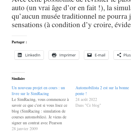
auto (un vrai âge d’or en fait !), la simu
qu’aucun musée traditionnel ne pourra 
sensations (à condition d’y croire, év
Partager :
LinkedIn
Imprimer
E-mail
Plus
Similaire
Un nouveau projet en cours : un
Automobilista 2 est sur la bonne
livre sur le SimRacing
pente !
Le SimRacing, vous commencez à
24 août 2022
savoir ce que c'est si vous lisez ce
Dans "Ce blog"
blog (SimRacing : simulation de
courses automobiles). Je viens de
signer un contrat avec Pearson
(www.pearson.fr) pour publier un
28 janvier 2009