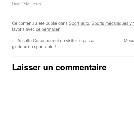
titre sur ce sujet. Voici quelle sera
Dans "Mes livres"
la structure de cet ouvrage : Partie
I – Découverte du…
Ce contenu a été publié dans
Sport-auto
,
Sports mécaniques vir
favoris avec
ce permalien
.
←
Assetto Corsa permet de visiter le passé
Mesur
glorieux du sport-auto !
Laisser un commentaire