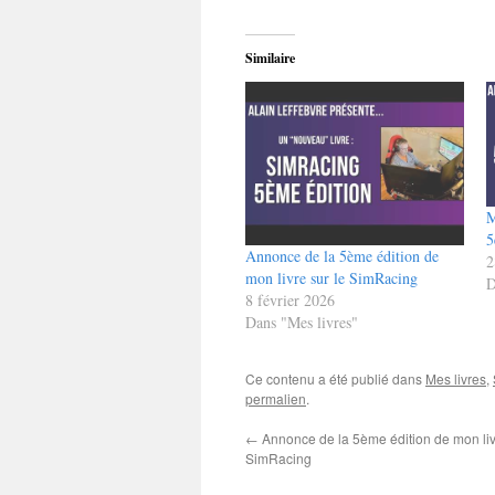
Similaire
M
5
Annonce de la 5ème édition de
2
mon livre sur le SimRacing
D
8 février 2026
Dans "Mes livres"
Ce contenu a été publié dans
Mes livres
,
permalien
.
←
Annonce de la 5ème édition de mon livr
SimRacing