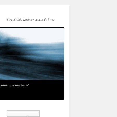
Blog d'Alain Lefebvre, auteur de livres
nformatique moderne”