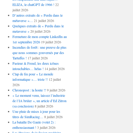
ELIZA, le chatGPT de 1966 !
22
juillet 2026
D’autres extraits de « Perdu dans le
métaverse »…
21 juillet 2026
Quelques extraits de « Perdu dans le
metaverse »
20 juillet 2026
Fermeture de mon compte LinkedIn au
1er septembre 2026
19 juillet 2026
Incendies de forêt : une preuve de plus
que nous sommes gouvernés par des
Tartuffes !
17 juillet 2026
Pasteur & Freud, les deux icônes
intouchables… hélas !
14 juillet 2026
Clap de fin pour « Le monde
informatique »… triste !!
12 juillet
2026
Chronopost : la honte !!
9 juillet 2026
« Le moment venu, laissez l’industrie
de l’IA brûler », un article d’Ed Zitron
(sa conclusion)
8 juillet 2026
Une pluie de mises à jour pour les
titres de SimRacing…
8 juillet 2026
La bataille De Gaule (volet 2) :
enthousiasmant !
3 juillet 2026
Les illusions de la fusion nucléaire