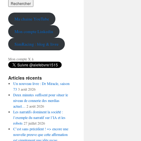
Ma chaine YouTube
Mon compte Linkedin
SimRacing : blog & livre
Mon compte X à
Articles récents
Un nouveau livre : Dr Miracle, saison
73
3 août 2026
Deux minutes suffisent pour situer le
niveau de connerie des merdias
actuel…
2 août 2026
Les narratifs dominent la société :
l’exemple du narratif sur l’IA et les
robots
27 juillet 2026
C’est sans précédent ! => encore une
nouvelle preuve que cette affirmation
est simplement une idée reçue…