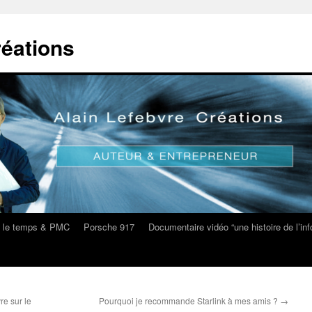
réations
s le temps & PMC
Porsche 917
Documentaire vidéo “une histoire de l’i
e sur le
Pourquoi je recommande Starlink à mes amis ?
→