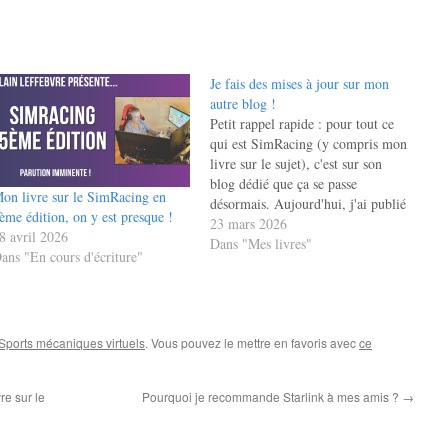
Je fais des mises à jour sur mon
autre blog !
Petit rappel rapide : pour tout ce
qui est SimRacing (y compris mon
livre sur le sujet), c'est sur son
blog dédié que ça se passe
on livre sur le SimRacing en
désormais. Aujourd'hui, j'ai publié
ème édition, on y est presque !
deux articles sur ce dernier :
23 mars 2026
8 avril 2026
https://alain-lefebvre.ovh/ecriture-
Dans "Mes livres"
ans "En cours d'écriture"
du-livre-en-5eme-edition-des-
nouvelles-des-progres/ et
https://alain-lefebvre.ovh/mise-a-
jour-de-printemps-de-mon-
simulateur/.
Sports mécaniques virtuels
. Vous pouvez le mettre en favoris avec
ce
e sur le
Pourquoi je recommande Starlink à mes amis ?
→