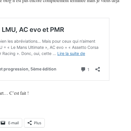
blog n’est pas encore complètement terminée mais je viens déjà
rt… C’est fait !
E-mail
Plus