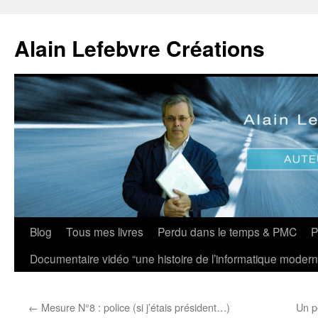
Aller
au
Alain Lefebvre Créations
contenu
Blog
Tous mes livres
Perdu dans le temps & PMC
P
Documentaire vidéo “une histoire de l’informatique modern
←
Mesure N°8 : police (si j’étais président…)
Un p