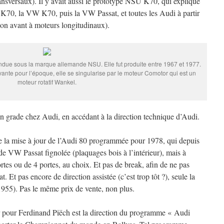
ransversaux). Il y avait aussi le prototype NSU K70, qui explique
U K70, la VW K70, puis la VW Passat, et toutes les Audi à partir
ion avant à moteurs longitudinaux).
ndue sous la marque allemande NSU. Elle fut produite entre 1967 et 1977.
nte pour l’époque, elle se singularise par le moteur Comotor qui est un
moteur rotatif Wankel.
 grade chez Audi, en accédant à la direction technique d’Audi.
 la mise à jour de l’Audi 80 programmée pour 1978, qui depuis
 de VW Passat fignolée (plaquages bois à l’intérieur), mais à
rtes ou de 4 portes, au choix. Et pas de break, afin de ne pas
. Et pas encore de direction assistée (c’est trop tôt ?), seule la
1955). Pas le même prix de vente, non plus.
r pour Ferdinand Piëch est la direction du programme « Audi