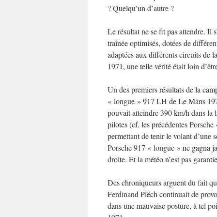
? Quelqu’un d’autre ?
Le résultat ne se fit pas attendre. I
traînée optimisés, dotées de différe
adaptées aux différents circuits de 
1971, une telle vérité était loin d’êt
Un des premiers résultats de la ca
« longue » 917 LH de Le Mans 1971 
pouvait atteindre 390 km/h dans la l
pilotes (cf. les précédentes Porsche
permettant de tenir le volant d’une s
Porsche 917 « longue » ne gagna ja
droite. Et la météo n’est pas garant
Des chroniqueurs arguent du fait qu
Ferdinand Piëch continuait de provo
dans une mauvaise posture, à tel poi