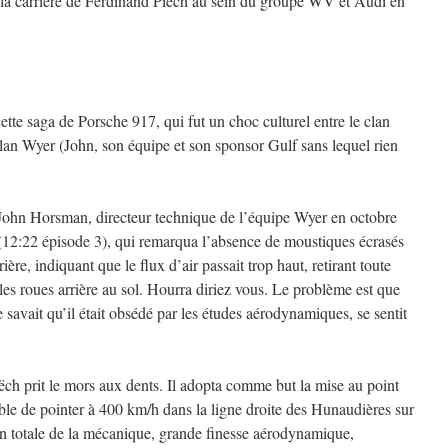
e la carrière de Ferdinand Piëch au sein du groupe WV et Audi en
tte saga de Porsche 917, qui fut un choc culturel entre le clan
clan Wyer (John, son équipe et son sponsor Gulf sans lequel rien
t John Horsman, directeur technique de l’équipe Wyer en octobre
(12:22 épisode 3), qui remarqua l’absence de moustiques écrasés
ère, indiquant que le flux d’air passait trop haut, retirant toute
 les roues arrière au sol. Hourra diriez vous. Le problème est que
savait qu’il était obsédé par les études aérodynamiques, se sentit
iëch prit le mors aux dents. Il adopta comme but la mise au point
le de pointer à 400 km/h dans la ligne droite des Hunaudières sur
on totale de la mécanique, grande finesse aérodynamique,