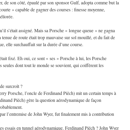
, de son côté, épaulé par son sponsor Gulf, adopta comme but la
courte » capable de gagner des courses : finesse moyenne,
éliorée.
qu’il s’était assigné. Mais sa Porsche « longue queue » ne gagna
tenue de route était trop mauvaise sur sol mouillé, et du fait de
e, elle surchauffait sur la durée d’une course.
était fixé. Eh oui, ce sont « ses » Porsche à lui, les Porsche
s seules dont tout le monde se souvient, qui coiffèrent les
 de surcroît ?
ry Porsche, l’oncle de Ferdinand Piëch) mit un certain temps à
rdinand Piëch) gère la question aérodynamique de façon
probablement.
 par l’entremise de John Wyer, fut finalement mis à contribution
…
des essais en tunnel aérodynamique. Ferdinand Piëch ? John Wyer