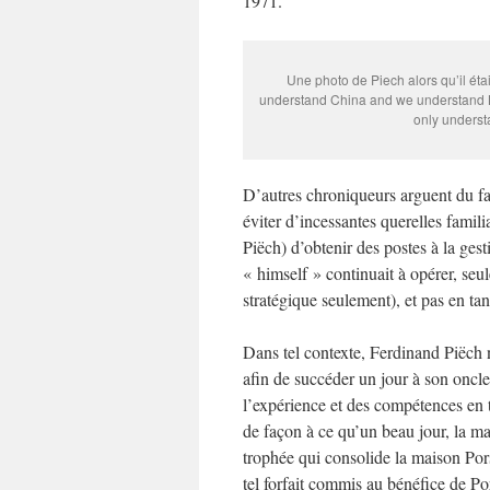
1971.
Une photo de Piech alors qu’il ét
understand China and we understand B
only understa
D’autres chroniqueurs arguent du fai
éviter d’incessantes querelles famili
Piëch) d’obtenir des postes à la ge
« himself » continuait à opérer, seu
stratégique seulement), et pas en tan
Dans tel contexte, Ferdinand Piëch
afin de succéder un jour à son oncl
l’expérience et des compétences en 
de façon à ce qu’un beau jour, la m
trophée qui consolide la maison Po
tel forfait commis au bénéfice de Po