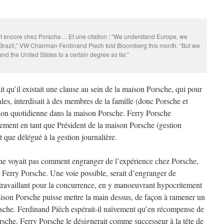
ait encore chez Porsche… Et une citation : “We understand Europe, we
razil,” VW Chairman Ferdinand Piech told Bloomberg this month. “But we
nd the United States to a certain degree so far.”
t qu’il existait une clause au sein de la maison Porsche, qui pour
ales, interdisait à des membres de la famille (donc Porsche et
stion quotidienne dans la maison Porsche. Ferry Porsche
lement en tant que Président de la maison Porsche (gestion
t que délégué à la gestion journalière.
 ne voyait pas comment engranger de l’expérience chez Porsche,
e Ferry Porsche. Une voie possible, serait d’engranger de
travaillant pour la concurrence, en y manoeuvrant hypocritement
aison Porsche puisse mettre la main dessus, de façon à ramener un
rsche. Ferdinand Piëch espérait-il naïvement qu’en récompense de
rsche, Ferry Porsche le désignerait comme successeur à la tête de