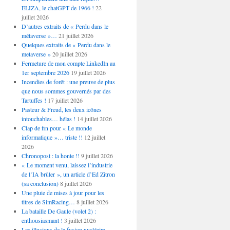
ELIZA, le chatGPT de 1966 !
22
juillet 2026
D’autres extraits de « Perdu dans le
métaverse »…
21 juillet 2026
Quelques extraits de « Perdu dans le
metaverse »
20 juillet 2026
Fermeture de mon compte LinkedIn au
1er septembre 2026
19 juillet 2026
Incendies de forêt : une preuve de plus
que nous sommes gouvernés par des
Tartuffes !
17 juillet 2026
Pasteur & Freud, les deux icônes
intouchables… hélas !
14 juillet 2026
Clap de fin pour « Le monde
informatique »… triste !!
12 juillet
2026
Chronopost : la honte !!
9 juillet 2026
« Le moment venu, laissez l’industrie
de l’IA brûler », un article d’Ed Zitron
(sa conclusion)
8 juillet 2026
Une pluie de mises à jour pour les
titres de SimRacing…
8 juillet 2026
La bataille De Gaule (volet 2) :
enthousiasmant !
3 juillet 2026
Les illusions de la fusion nucléaire