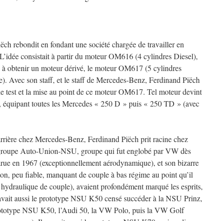
ch rebondit en fondant une société chargée de travailler en
’idée consistait à partir du moteur OM616 (4 cylindres Diesel),
n à obtenir un moteur dérivé, le moteur OM617 (5 cylindres
). Avec son staff, et le staff de Mercedes-Benz, Ferdinand Piëch
 le test et la mise au point de ce moteur OM617. Tel moteur devint
té, équipant toutes les Mercedes « 250 D » puis « 250 TD » (avec
arrière chez Mercedes-Benz, Ferdinand Piëch prit racine chez
u groupe Auto-Union-NSU, groupe qui fut englobé par VW dès
ue en 1967 (exceptionnellement aérodynamique), et son bizarre
ton, peu fiable, manquant de couple à bas régime au point qu’il
ur hydraulique de couple), avaient profondément marqué les esprits,
 avait aussi le prototype NSU K50 censé succéder à la NSU Prinz,
 prototype NSU K50, l’Audi 50, la VW Polo, puis la VW Golf