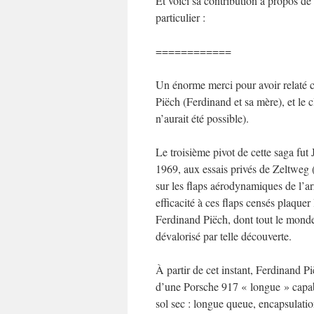
Et voici sa contribution à propos d
particulier :
============
Un énorme merci pour avoir relaté ce
Piëch (Ferdinand et sa mère), et le 
n’aurait été possible).
Le troisième pivot de cette saga fu
1969, aux essais privés de Zeltweg 
sur les flaps aérodynamiques de l’arri
efficacité à ces flaps censés plaquer
Ferdinand Piëch, dont tout le monde 
dévalorisé par telle découverte.
À partir de cet instant, Ferdinand P
d’une Porsche 917 « longue » capab
sol sec : longue queue, encapsulati