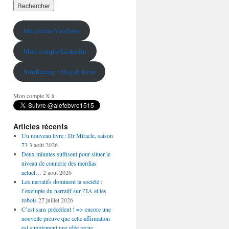
Ma chaine YouTube
Mon compte Linkedin
SimRacing : blog & livre
Mon compte X à
Articles récents
Un nouveau livre : Dr Miracle, saison
73
3 août 2026
Deux minutes suffisent pour situer le
niveau de connerie des merdias
actuel…
2 août 2026
Les narratifs dominent la société :
l’exemple du narratif sur l’IA et les
robots
27 juillet 2026
C’est sans précédent ! => encore une
nouvelle preuve que cette affirmation
est simplement une idée reçue…