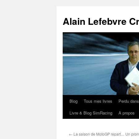
Aller
au
Alain Lefebvre C
contenu
Blog
Tous mes livres
Perdu dan
Livre & Blog SimRacing
A propos
←
La saison de MotoGP repart… Un prono