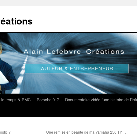
réations
s le temps & PMC
Porsche 917
Documentaire vidéo “une histoire de l’i
stic ?
Une remise en beauté de ma Yamaha 250 TY
→