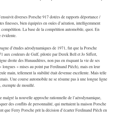
l s’ensuivit diverses Porsche 917 dotées de rapports déportance /
ntes finesses, bien équipées en ouïes d’aération, intelligemment
la compétition. La base de la compétition automobile, quoi. En
re évidente.
mpagne d’études aérodynamiques de 1971, fut que la Porsche
aux couleurs de Gulf, pilotée par Derek Bell et Jo Siffert,
igne droite des Hunaudières, non pas en risquant la vie de ses
 « longues » mises au point par Ferdinand Piëch), mais en leur
eule main, tellement la stabilité était devenue excellente. Mais telle
mais. Une course automobile ne se résume pas à une longue ligne
ie, exempte de mouillé.
e malgré la nouvelle approche rationnelle de l’aérodynamique,
quer des conflits de personnalité, qui mettaient la maison Porsche
nt que Ferry Porsche prit la décision d’écarter Ferdinand Piëch en