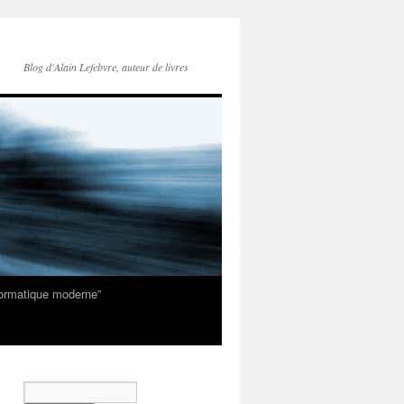
Blog d'Alain Lefebvre, auteur de livres
nformatique moderne”