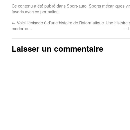
Ce contenu a été publié dans
Sport-auto
,
Sports mécaniques vir
favoris avec
ce permalien
.
←
Voici l’épisode 6 d’une histoire de l’informatique
Une histoire 
moderne…
– 
Laisser un commentaire