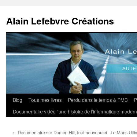
Aller
au
Alain Lefebvre Créations
contenu
Blog
Tous mes livres
Perdu dans le temps & PMC
P
Documentaire vidéo “une histoire de l’informatique modern
←
Documentaire sur Damon Hill, tout nouveau et
Le Mans Ultim