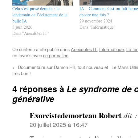
Cela s’est passé demain : le
IA – Comment s’est-on fait berne
lendemain de l’éclatement de la
encore une fois ?
bulle IA
29 novembre 2024
3 juin 2026
Dans "Informatique"
Dans "Anecdotes IT"
Ce contenu a été publié dans
Anecdotes IT
,
Informatique
,
La ter
en favoris avec
ce permalien
.
←
Documentaire sur Damon Hill, tout nouveau et
Le Mans Ultim
très bon !
4 réponses à
Le syndrome de c
générative
Exorcistedemorteau Robert
dit :
20 juillet 2025 à 16:47