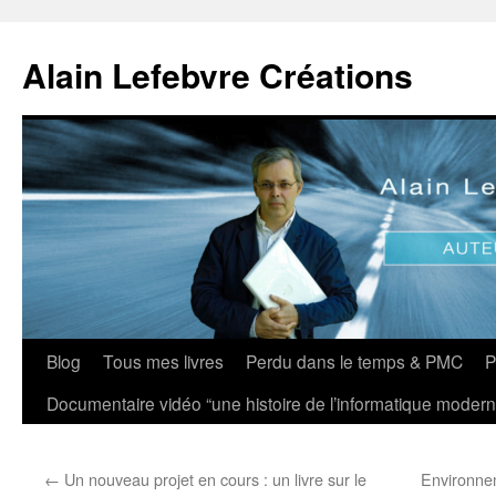
Aller
au
Alain Lefebvre Créations
contenu
Blog
Tous mes livres
Perdu dans le temps & PMC
P
Documentaire vidéo “une histoire de l’informatique modern
←
Un nouveau projet en cours : un livre sur le
Environne