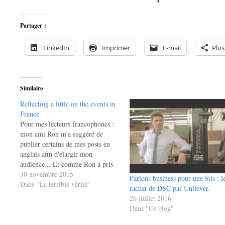
Partager :
LinkedIn
Imprimer
E-mail
Plus
Similaire
Reflecting a little on the events in
France
Pour mes lecteurs francophones :
mon ami Ron m'a suggéré de
publier certains de mes posts en
anglais afin d'élargir mon
audience... Et comme Ron a pris
la peine de traduire ce post, je ne
30 novembre 2015
Parlons business pour une fois : l
pouvais qu'aller de l'avant pour
Dans "La terrible vérité"
rachat de DSC par Unilever.
l'en remercier ! ==== It’s been
26 juillet 2016
some time since I…
Dans "Ce blog"