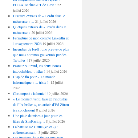
ELIZA, le chatGPT de 1966 !
22
juillet 2026
D’autres extraits de « Perdu dans le
métaverse »…
21 juillet 2026
Quelques extraits de « Perdu dans le
metaverse »
20 juillet 2026
Fermeture de mon compte LinkedIn au
1er septembre 2026
19 juillet 2026
Incendies de forêt : une preuve de plus
que nous sommes gouvernés par des
Tartuffes !
17 juillet 2026
Pasteur & Freud, les deux icônes
intouchables… hélas !
14 juillet 2026
Clap de fin pour « Le monde
informatique »… triste !!
12 juillet
2026
Chronopost : la honte !!
9 juillet 2026
« Le moment venu, laissez l’industrie
de l’IA brûler », un article d’Ed Zitron
(sa conclusion)
8 juillet 2026
Une pluie de mises à jour pour les
titres de SimRacing…
8 juillet 2026
La bataille De Gaule (volet 2) :
enthousiasmant !
3 juillet 2026
Les illusions de la fusion nucléaire