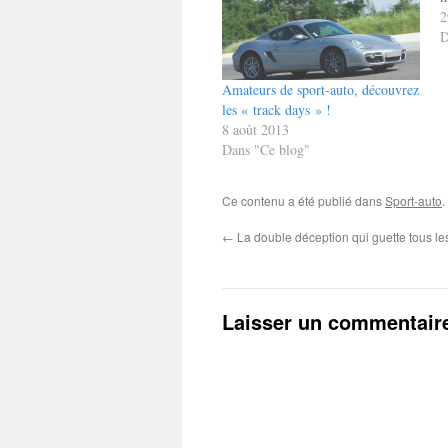
2
D
Amateurs de sport-auto, découvrez
les « track days » !
8 août 2013
Dans "Ce blog"
Ce contenu a été publié dans
Sport-auto
.
←
La double déception qui guette tous l
Laisser un commentair