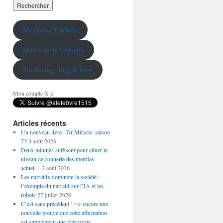
Ma chaine YouTube
Mon compte Linkedin
SimRacing : blog & livre
Mon compte X à
Articles récents
Un nouveau livre : Dr Miracle, saison
73
3 août 2026
Deux minutes suffisent pour situer le
niveau de connerie des merdias
actuel…
2 août 2026
Les narratifs dominent la société :
l’exemple du narratif sur l’IA et les
robots
27 juillet 2026
C’est sans précédent ! => encore une
nouvelle preuve que cette affirmation
est simplement une idée reçue…