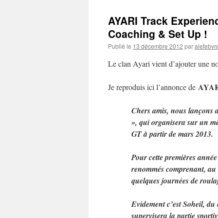
AYARI Track Experienc
Coaching & Set Up !
Publié le
13 décembre 2012
par
alefebvr
Le clan Ayari vient d’ajouter une no
AYARI
Je reproduis ici l’annonce de
Chers amis, nous lançon
», qui organisera sur un m
GT à partir de mars 2013.
Pour cette premières année 
renommés comprenant, au ch
quelques journées de roula
Evidement c’est Soheil, du 
supervisera la partie spor