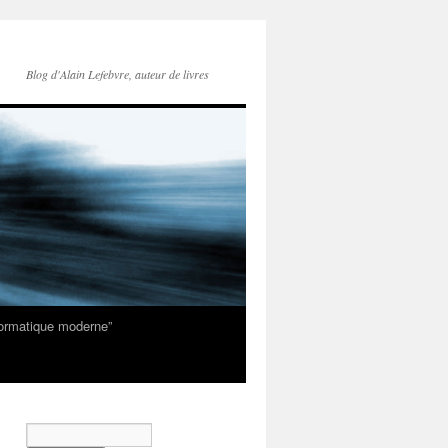
Blog d'Alain Lefebvre, auteur de livres
nformatique moderne”