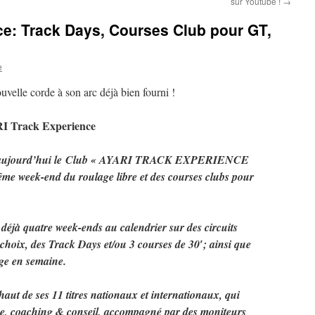
sur Youtube !
→
e: Track Days, Courses Club pour GT,
e
uvelle corde à son arc déjà bien fourni !
 Track Experience
s aujourd’hui le Club « AYARI TRACK EXPERIENCE
ême week-end du roulage libre et des courses clubs pour
déjà quatre week-ends au calendrier sur des circuits
oix, des Track Days et/ou 3 courses de 30′; ainsi que
ge en semaine.
haut de ses 11 titres nationaux et internationaux, qui
tive, coaching & conseil, accompagné par des moniteurs