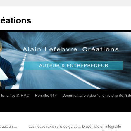
réations
s le temps & PMC
Porsche 917
Documentaire vidéo “une histoire de l’i
es auteurs…
Les nouveaux chiens de garde… Disponible en intégralité