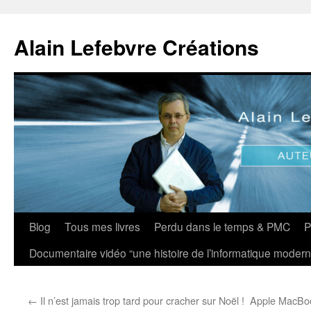
Aller
au
Alain Lefebvre Créations
contenu
Blog
Tous mes livres
Perdu dans le temps & PMC
P
Documentaire vidéo “une histoire de l’informatique modern
←
Il n’est jamais trop tard pour cracher sur Noël !
Apple MacBook