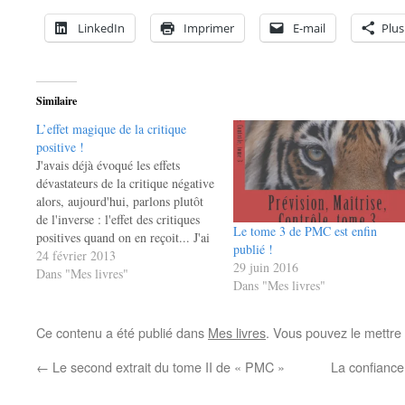
LinkedIn
Imprimer
E-mail
Plus
Similaire
L’effet magique de la critique
positive !
J'avais déjà évoqué les effets
dévastateurs de la critique négative
alors, aujourd'hui, parlons plutôt
de l'inverse : l'effet des critiques
Le tome 3 de PMC est enfin
positives quand on en reçoit... J'ai
publié !
eu le grand plaisir, tout
24 février 2013
29 juin 2016
dernièrement, de recevoir non pas
Dans "Mes livres"
Dans "Mes livres"
une mais deux critiques positives à
propos de mon roman de SF
"Perdu dans…
Ce contenu a été publié dans
Mes livres
. Vous pouvez le mettre
←
Le second extrait du tome II de « PMC »
La confiance 