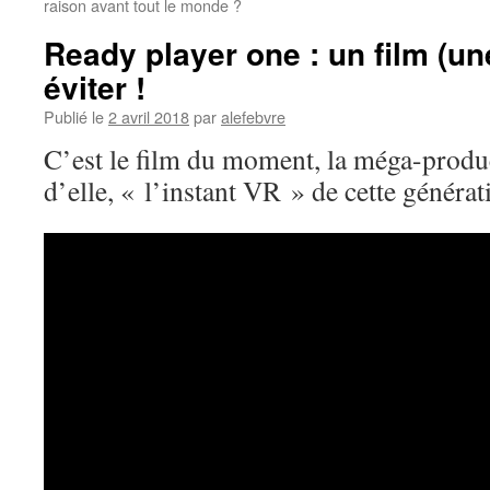
raison avant tout le monde ?
Ready player one : un film (un
éviter !
Publié le
2 avril 2018
par
alefebvre
C’est le film du moment, la méga-product
d’elle, « l’instant VR » de cette générat