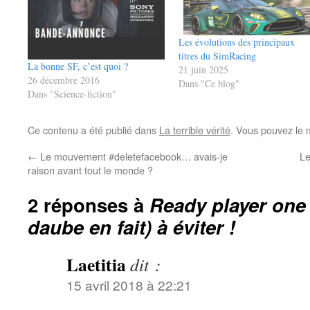
Les évolutions des principaux
titres du SimRacing
La bonne SF, c’est quoi ?
21 juin 2025
26 décembre 2016
Dans "Ce blog"
Dans "Science-fiction"
Ce contenu a été publié dans
La terrible vérité
. Vous pouvez le 
←
Le mouvement #deletefacebook… avais-je
Le
raison avant tout le monde ?
2 réponses à
Ready player one 
daube en fait) à éviter !
Laetitia
dit :
15 avril 2018 à 22:21