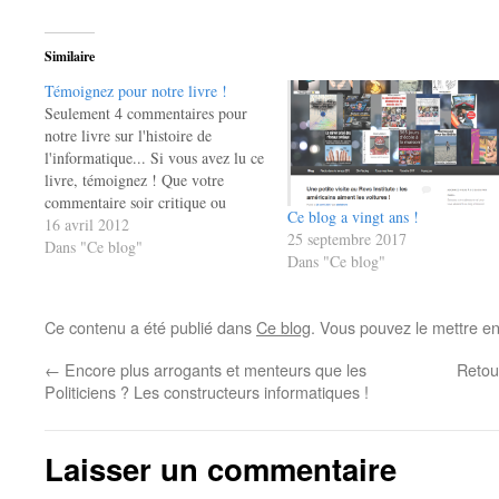
Similaire
Témoignez pour notre livre !
Seulement 4 commentaires pour
notre livre sur l'histoire de
l'informatique... Si vous avez lu ce
livre, témoignez ! Que votre
commentaire soir critique ou
Ce blog a vingt ans !
élogieux, il montrera que notre
16 avril 2012
25 septembre 2017
ouvrage est vraiment lu par de
Dans "Ce blog"
Dans "Ce blog"
vrais gens ! Merci d'avance de
déposer votre commentaire sur
cette page...
Ce contenu a été publié dans
Ce blog
. Vous pouvez le mettre e
←
Encore plus arrogants et menteurs que les
Retou
Politiciens ? Les constructeurs informatiques !
Laisser un commentaire