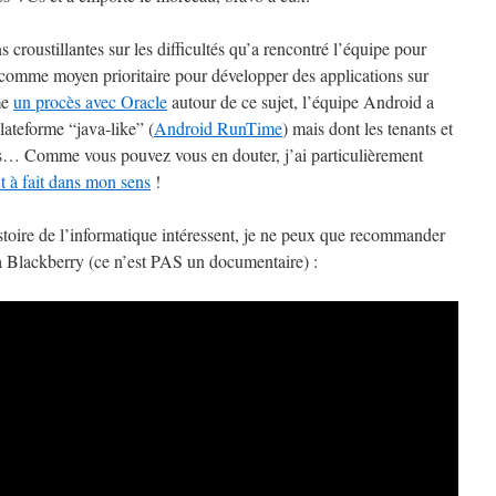
s croustillantes sur les difficultés qu’a rencontré l’équipe pour
ie comme moyen prioritaire pour développer des applications sur
me
un procès avec Oracle
autour de ce sujet, l’équipe Android a
lateforme “java-like” (
Android RunTime
) mais dont les tenants et
sés… Comme vous pouvez vous en douter, j’ai particulièrement
ut à fait dans mon sens
!
stoire de l’informatique intéressent, je ne peux que recommander
ga Blackberry (ce n’est PAS un documentaire) :