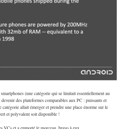
es smartphones (une catégorie qui se limitait essentiellement au
t devenir des plateformes comparables aux PC : puissants et
le catégorie allait émerger et prendre une place énorme sur le
t et polyvalent soit disponible !
les VCs et a emporté le morceau, bravo à eux.