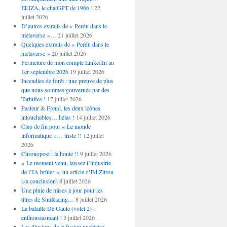
ELIZA, le chatGPT de 1966 !
22
juillet 2026
D’autres extraits de « Perdu dans le
métaverse »…
21 juillet 2026
Quelques extraits de « Perdu dans le
metaverse »
20 juillet 2026
Fermeture de mon compte LinkedIn au
1er septembre 2026
19 juillet 2026
Incendies de forêt : une preuve de plus
que nous sommes gouvernés par des
Tartuffes !
17 juillet 2026
Pasteur & Freud, les deux icônes
intouchables… hélas !
14 juillet 2026
Clap de fin pour « Le monde
informatique »… triste !!
12 juillet
2026
Chronopost : la honte !!
9 juillet 2026
« Le moment venu, laissez l’industrie
de l’IA brûler », un article d’Ed Zitron
(sa conclusion)
8 juillet 2026
Une pluie de mises à jour pour les
titres de SimRacing…
8 juillet 2026
La bataille De Gaule (volet 2) :
enthousiasmant !
3 juillet 2026
Les illusions de la fusion nucléaire