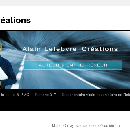
réations
s le temps & PMC
Porsche 917
Documentaire vidéo “une histoire de l’i
Michel Onfray : une profonde déception !
→