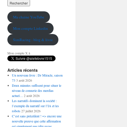
Ma chaine YouTube
Mon compte Linkedin
SimRacing : blog & livre
Mon compte X à
Articles récents
Un nouveau livre : Dr Miracle, saison
73
3 août 2026
Deux minutes suffisent pour situer le
niveau de connerie des merdias
actuel…
2 août 2026
Les narratifs dominent la société :
l’exemple du narratif sur l’IA et les
robots
27 juillet 2026
C’est sans précédent ! => encore une
nouvelle preuve que cette affirmation
est simplement une idée reçue…