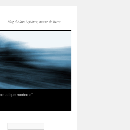
Blog d'Alain Lefebvre, auteur de livres
nformatique moderne”