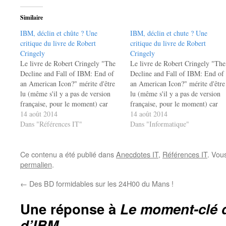
Similaire
IBM, déclin et chûte ? Une
IBM, déclin et chute ? Une
critique du livre de Robert
critique du livre de Robert
Cringely
Cringely
Le livre de Robert Cringely "The
Le livre de Robert Cringely "The
Decline and Fall of IBM: End of
Decline and Fall of IBM: End of
an American Icon?" mérite d'être
an American Icon?" mérite d'être
lu (même s'il y a pas de version
lu (même s'il y a pas de version
française, pour le moment) car
française, pour le moment) car
c'est une analyse en profondeur
14 août 2014
c'est une analyse en profondeur
14 août 2014
des raisons qui vont reléguer big
Dans "Références IT"
des raisons qui vont reléguer big
Dans "Informatique"
blue dans les poubelles de
blue dans les poubelles de
l'histoire ! C'est…
l'histoire ! C'est…
Ce contenu a été publié dans
Anecdotes IT
,
Références IT
. Vou
permalien
.
←
Des BD formidables sur les 24H00 du Mans !
Une réponse à
Le moment-clé d
d’IBM