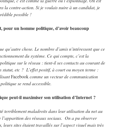
politique, c’est comme la guerre ou l’espionnage. On est
s la contre-action. Si je voulais nuire à un candidat, je
crédible possible !
ant, pour un homme politique, d’avoir beaucoup
ue qu’autre chose. Le nombre d’amis n’intéressent que ce
fonctionnement du système. Ce qui compte, c’est la
olitique sur le réseau : tient-il ses contacts au courant de
on statut, etc ? L’effet positif, à court ou moyen terme :
ilisant
Facebook
comme un vecteur de communication
politique se rend accessible.
e peut-il maximiser son utilisation d’Internet ?
té terriblement maladroits dans leur utilisation du net au
e l’apparition des réseaux sociaux. On a pu observer
 leurs sites étaient travaillés sur l’aspect visuel mais très