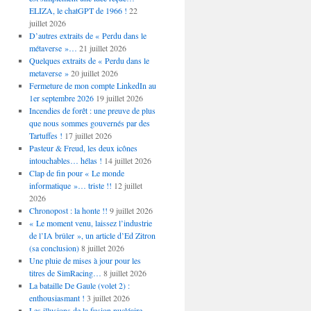
ELIZA, le chatGPT de 1966 !
22
juillet 2026
D’autres extraits de « Perdu dans le
métaverse »…
21 juillet 2026
Quelques extraits de « Perdu dans le
metaverse »
20 juillet 2026
Fermeture de mon compte LinkedIn au
1er septembre 2026
19 juillet 2026
Incendies de forêt : une preuve de plus
que nous sommes gouvernés par des
Tartuffes !
17 juillet 2026
Pasteur & Freud, les deux icônes
intouchables… hélas !
14 juillet 2026
Clap de fin pour « Le monde
informatique »… triste !!
12 juillet
2026
Chronopost : la honte !!
9 juillet 2026
« Le moment venu, laissez l’industrie
de l’IA brûler », un article d’Ed Zitron
(sa conclusion)
8 juillet 2026
Une pluie de mises à jour pour les
titres de SimRacing…
8 juillet 2026
La bataille De Gaule (volet 2) :
enthousiasmant !
3 juillet 2026
Les illusions de la fusion nucléaire