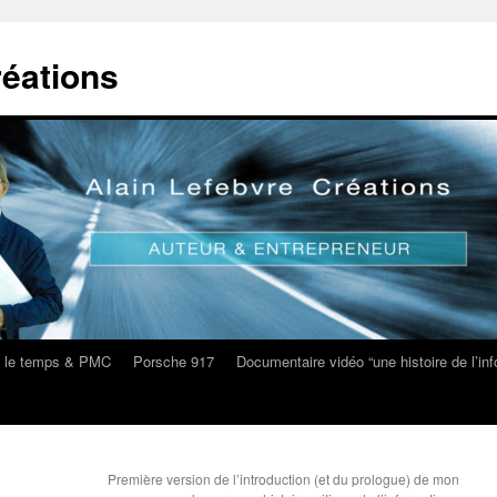
réations
s le temps & PMC
Porsche 917
Documentaire vidéo “une histoire de l’i
Première version de l’introduction (et du prologue) de mon