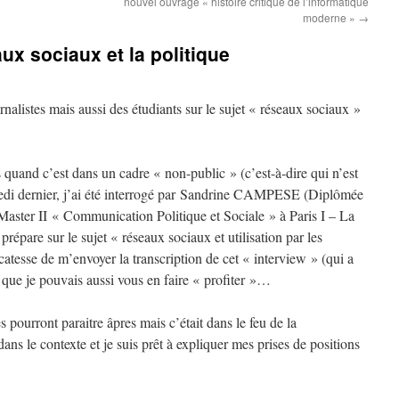
nouvel ouvrage « histoire critique de l’informatique
moderne »
→
aux sociaux et la politique
rnalistes mais aussi des étudiants sur le sujet « réseaux sociaux »
 quand c’est dans un cadre « non-public » (c’est-à-dire qui n’est
credi dernier, j’ai été interrogé par Sandrine CAMPESE (Diplômée
 Master II « Communication Politique et Sociale » à Paris I – La
épare sur le sujet « réseaux sociaux et utilisation par les
catesse de m’envoyer la transcription de cet « interview » (qui a
t que je pouvais aussi vous en faire « profiter »…
 pourront paraitre âpres mais c’était dans le feu de la
ans le contexte et je suis prêt à expliquer mes prises de positions