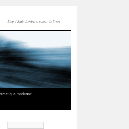
Blog d'Alain Lefebvre, auteur de livres
nformatique moderne”