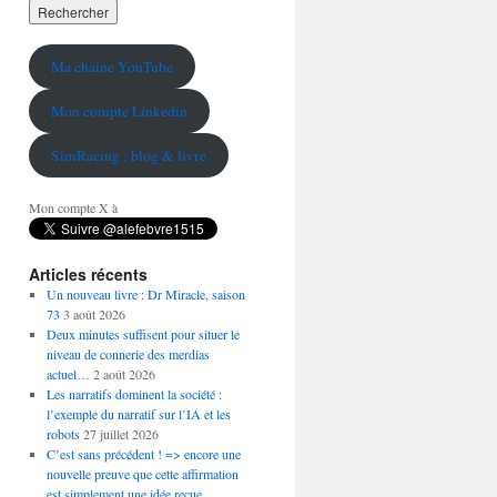
Ma chaine YouTube
Mon compte Linkedin
SimRacing : blog & livre
Mon compte X à
Articles récents
Un nouveau livre : Dr Miracle, saison
73
3 août 2026
Deux minutes suffisent pour situer le
niveau de connerie des merdias
actuel…
2 août 2026
Les narratifs dominent la société :
l’exemple du narratif sur l’IA et les
robots
27 juillet 2026
C’est sans précédent ! => encore une
nouvelle preuve que cette affirmation
est simplement une idée reçue…