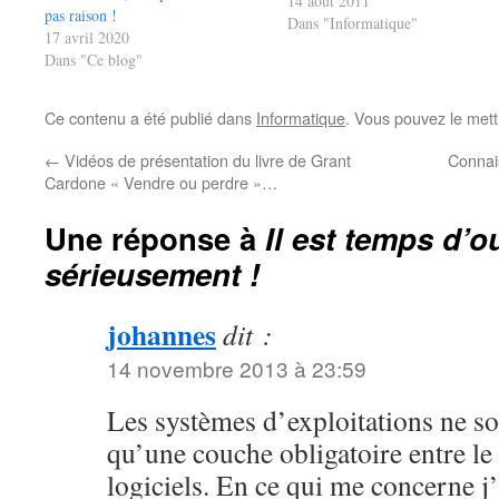
une alternative viable à Windows
14 août 2011
pas raison !
ou même Mac OS. Et,
Dans "Informatique"
17 avril 2020
aujourd’hui, j’ai pu constater que
Dans "Ce blog"
c’était fait : installer Ubuntu sur
une…
Ce contenu a été publié dans
Informatique
. Vous pouvez le mett
←
Vidéos de présentation du livre de Grant
Connai
Cardone « Vendre ou perdre »…
Une réponse à
Il est temps d’
sérieusement !
johannes
dit :
14 novembre 2013 à 23:59
Les systèmes d’exploitations ne son
qu’une couche obligatoire entre le 
logiciels. En ce qui me concerne j’a