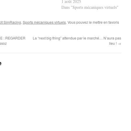
1 août 2025
Dans "Sports mécaniques virtuels"
cit SimRacing
,
Sports mécaniques virtuels
. Vous pouvez le mettre en favoris
UE : REGARDER
La “next big thing” attendue par le marché… N’aura pas
ssoz
lieu !
→
e