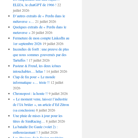
ELIZA, le chatGPT de 1966 !
22
juillet 2026
D’autres extraits de « Perdu dans le
métaverse »…
21 juillet 2026
Quelques extraits de « Perdu dans le
metaverse »
20 juillet 2026
Fermeture de mon compte LinkedIn au
1er septembre 2026
19 juillet 2026
Incendies de forêt : une preuve de plus
que nous sommes gouvernés par des
Tartuffes !
17 juillet 2026
Pasteur & Freud, les deux icônes
intouchables… hélas !
14 juillet 2026
Clap de fin pour « Le monde
informatique »… triste !!
12 juillet
2026
Chronopost : la honte !!
9 juillet 2026
« Le moment venu, laissez l’industrie
de l’IA brûler », un article d’Ed Zitron
(sa conclusion)
8 juillet 2026
Une pluie de mises à jour pour les
titres de SimRacing…
8 juillet 2026
La bataille De Gaule (volet 2) :
enthousiasmant !
3 juillet 2026
Les illusions de la fusion nucléaire