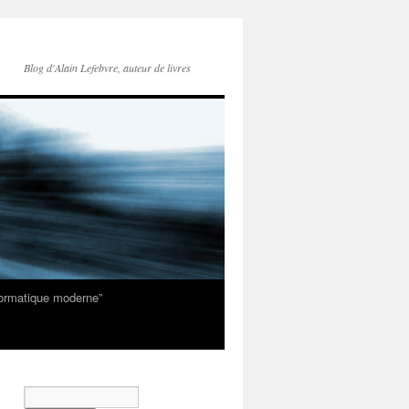
Blog d'Alain Lefebvre, auteur de livres
nformatique moderne”