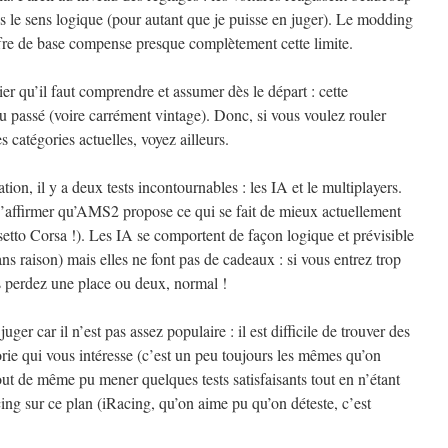
 le sens logique (pour autant que je puisse en juger). Le modding
offre de base compense presque complètement cette limite.
r qu’il faut comprendre et assumer dès le départ : cette
du passé (voire carrément vintage). Donc, si vous voulez rouler
es catégories actuelles, voyez ailleurs.
tion, il y a deux tests incontournables : les IA et le multiplayers.
d’affirmer qu’AMS2 propose ce qui se fait de mieux actuellement
tto Corsa !). Les IA se comportent de façon logique et prévisible
ans raison) mais elles ne font pas de cadeaux : si vous entrez trop
s perdez une place ou deux, normal !
ger car il n’est pas assez populaire : il est difficile de trouver des
rie qui vous intéresse (c’est un peu toujours les mêmes qu’on
ut de même pu mener quelques tests satisfaisants tout en n’étant
cing sur ce plan (iRacing, qu’on aime pu qu’on déteste, c’est