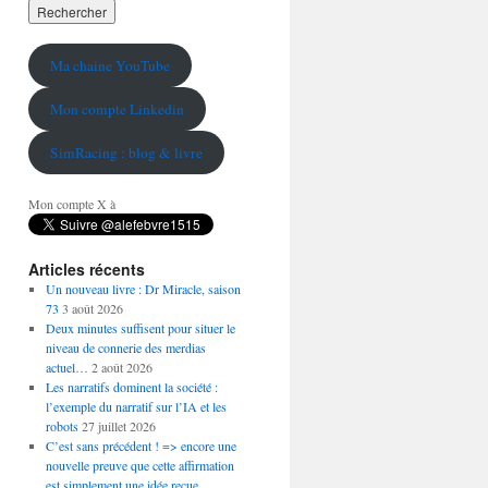
Ma chaine YouTube
Mon compte Linkedin
SimRacing : blog & livre
Mon compte X à
Articles récents
Un nouveau livre : Dr Miracle, saison
73
3 août 2026
Deux minutes suffisent pour situer le
niveau de connerie des merdias
actuel…
2 août 2026
Les narratifs dominent la société :
l’exemple du narratif sur l’IA et les
robots
27 juillet 2026
C’est sans précédent ! => encore une
nouvelle preuve que cette affirmation
est simplement une idée reçue…