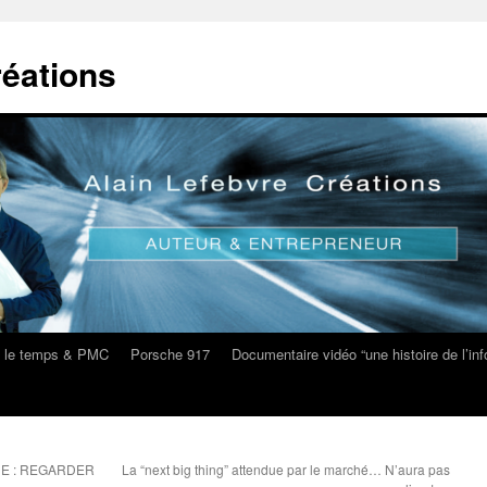
réations
s le temps & PMC
Porsche 917
Documentaire vidéo “une histoire de l’i
UE : REGARDER
La “next big thing” attendue par le marché… N’aura pas