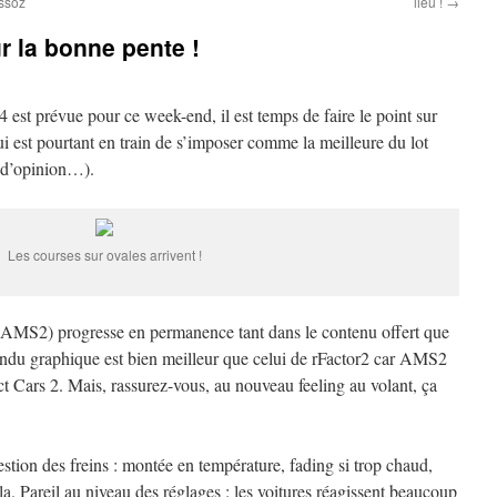
ssoz
lieu !
→
r la bonne pente !
4 est prévue pour ce week-end, il est temps de faire le point sur
i est pourtant en train de s’imposer comme la meilleure du lot
n d’opinion…).
Les courses sur ovales arrivent !
(AMS2) progresse en permanence tant dans le contenu offert que
 rendu graphique est bien meilleur que celui de rFactor2 car AMS2
ct Cars 2. Mais, rassurez-vous, au nouveau feeling au volant, ça
 gestion des freins : montée en température, fading si trop chaud,
ela. Pareil au niveau des réglages : les voitures réagissent beaucoup