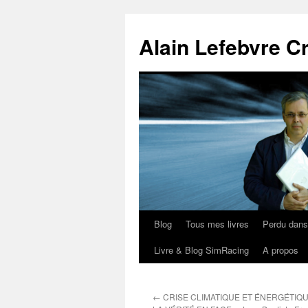
Aller
au
Alain Lefebvre C
contenu
Blog
Tous mes livres
Perdu dan
Livre & Blog SimRacing
A propos
←
CRISE CLIMATIQUE ET ÉNERGÉTIQ