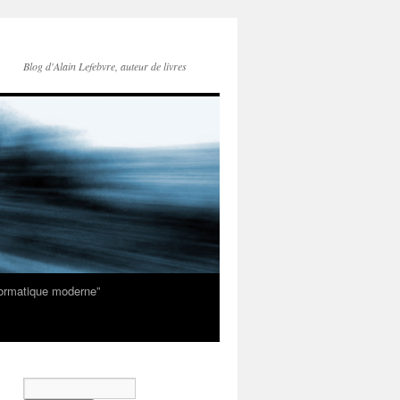
Blog d'Alain Lefebvre, auteur de livres
nformatique moderne”