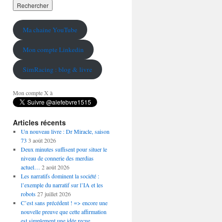
Ma chaine YouTube
Mon compte Linkedin
SimRacing : blog & livre
Mon compte X à
Articles récents
Un nouveau livre : Dr Miracle, saison
73
3 août 2026
Deux minutes suffisent pour situer le
niveau de connerie des merdias
actuel…
2 août 2026
Les narratifs dominent la société :
l’exemple du narratif sur l’IA et les
robots
27 juillet 2026
C’est sans précédent ! => encore une
nouvelle preuve que cette affirmation
est simplement une idée reçue…