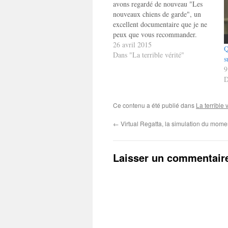
avons regardé de nouveau "Les
nouveaux chiens de garde", un
excellent documentaire que je ne
peux que vous recommander.
Mais, en discutant ce matin à
26 avril 2015
Q
propos des quelques intellectuels
Dans "La terrible vérité"
s
(comme Frédéric Lordon) qui ne
9
sont pas complices du système (il
D
y en a…
Ce contenu a été publié dans
La terrible 
←
Virtual Regatta, la simulation du momen
Laisser un commentair