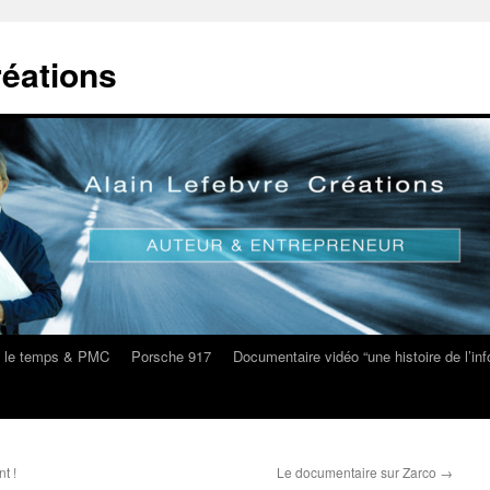
réations
s le temps & PMC
Porsche 917
Documentaire vidéo “une histoire de l’i
t !
Le documentaire sur Zarco
→