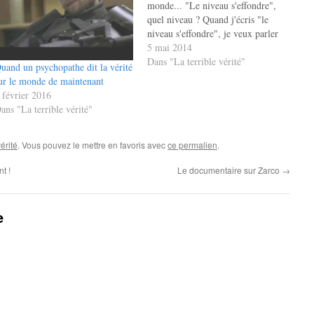
monde... "Le niveau s'effondre",
quel niveau ? Quand j'écris "le
niveau s'effondre", je veux parler
du niveau intellectuel moyen de la
5 mai 2014
population des pays riches. Certes,
Dans "La terrible vérité"
uand un psychopathe dit la vérité
les beaufs et les abrutis ont
ur le monde de maintenant
toujours existés mais, aujourd'hui,
 février 2016
il semble bien…
ans "La terrible vérité"
vérité
. Vous pouvez le mettre en favoris avec
ce permalien
.
t !
Le documentaire sur Zarco
→
e