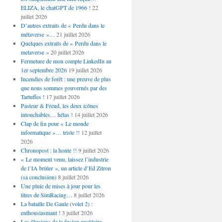
ELIZA, le chatGPT de 1966 !
22
juillet 2026
D’autres extraits de « Perdu dans le
métaverse »…
21 juillet 2026
Quelques extraits de « Perdu dans le
metaverse »
20 juillet 2026
Fermeture de mon compte LinkedIn au
1er septembre 2026
19 juillet 2026
Incendies de forêt : une preuve de plus
que nous sommes gouvernés par des
Tartuffes !
17 juillet 2026
Pasteur & Freud, les deux icônes
intouchables… hélas !
14 juillet 2026
Clap de fin pour « Le monde
informatique »… triste !!
12 juillet
2026
Chronopost : la honte !!
9 juillet 2026
« Le moment venu, laissez l’industrie
de l’IA brûler », un article d’Ed Zitron
(sa conclusion)
8 juillet 2026
Une pluie de mises à jour pour les
titres de SimRacing…
8 juillet 2026
La bataille De Gaule (volet 2) :
enthousiasmant !
3 juillet 2026
Les illusions de la fusion nucléaire