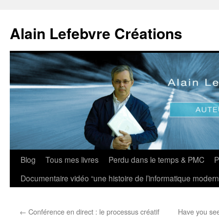
Aller
au
Alain Lefebvre Créations
contenu
Blog
Tous mes livres
Perdu dans le temps & PMC
P
Documentaire vidéo “une histoire de l’informatique modern
←
Conférence en direct : le processus créatif
Have you see