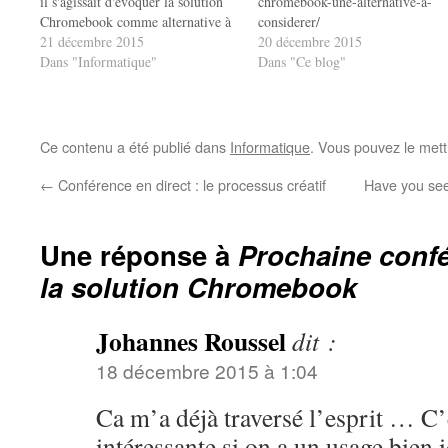
il s'agissait d'évoquer la solution
chromebook-une-alternative-a-
Chromebook comme alternative à
considerer/
Windows (trop de souffrance !) ou
21 décembre 2015
20 décembre 2015
Mac OS (trop cher pour
Dans "Informatique"
Dans "Ce blog"
beaucoup). Voici le différé de cette
petite conférence : Voici les
quelques slides que…
Ce contenu a été publié dans
Informatique
. Vous pouvez le mett
←
Conférence en direct : le processus créatif
Have you see
Une réponse à
Prochaine confé
la solution Chromebook
Johannes Roussel
dit :
18 décembre 2015 à 1:04
Ca m’a déjà traversé l’esprit … C’
intéressante si on a un usage bien i