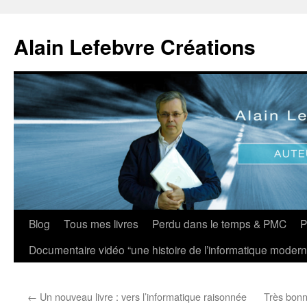
Aller
au
Alain Lefebvre Créations
contenu
Blog
Tous mes livres
Perdu dans le temps & PMC
P
Documentaire vidéo “une histoire de l’informatique modern
←
Un nouveau livre : vers l’informatique raisonnée
Très bonn