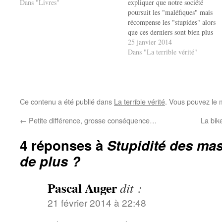
Dans "Livres"
expliquer que notre société
poursuit les "maléfiques" mais
récompense les "stupides" alors
que ces derniers sont bien plus
nombreux que les premiers. La
25 janvier 2014
police, par exemple, s'occupe
Dans "La terrible vérité"
principalement des maléfiques
alors que les dégâts qu'ils causent
sont relativement faibles quand o
les compare à ce…
Ce contenu a été publié dans
La terrible vérité
. Vous pouvez le 
←
Petite différence, grosse conséquence…
La bik
4 réponses à
Stupidité des ma
de plus ?
Pascal Auger
dit :
21 février 2014 à 22:48