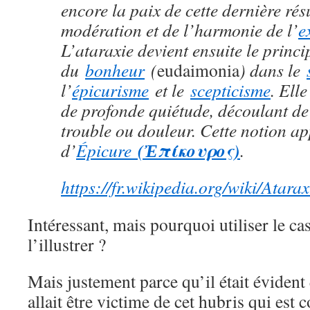
encore la paix de cette dernière rés
modération et de l’harmonie de l’
e
L’ataraxie devient ensuite le princi
du
bonheur
(
eudaimonia
) dans le
l’
épicurisme
et le
scepticisme
. Ell
de profonde quiétude, découlant de
trouble ou douleur. Cette notion a
(Ἐπίκουρος)
d’
Épicure
.
https://fr.wikipedia.org/wiki/Atarax
Intéressant, mais pourquoi utiliser le c
l’illustrer ?
Mais justement parce qu’il était évident
allait être victime de cet hubris qui est