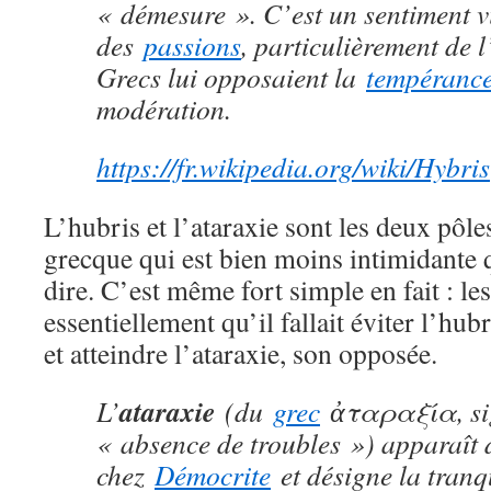
« démesure ». C’est un sentiment vi
des
passions
, particulièrement de l
Grecs lui opposaient la
tempéranc
modération.
https://fr.wikipedia.org/wiki/Hybris
L’hubris et l’ataraxie sont les deux pôle
grecque qui est bien moins intimidante 
dire. C’est même fort simple en fait : le
essentiellement qu’il fallait éviter l’hubri
et atteindre l’ataraxie, son opposée.
ataraxie
L’
(du
grec
ἀταραξία
, s
« absence de troubles ») apparaît
chez
Démocrite
et désigne la tranq