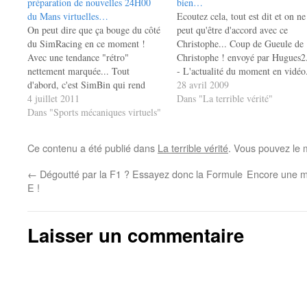
préparation de nouvelles 24H00
bien…
du Mans virtuelles…
Ecoutez cela, tout est dit et on ne
On peut dire que ça bouge du côté
peut qu'être d'accord avec ce
du SimRacing en ce moment !
Christophe... Coup de Gueule de
Avec une tendance "rétro"
Christophe ! envoyé par Hugues2
nettement marquée... Tout
- L'actualité du moment en vidéo
d'abord, c'est SimBin qui rend
La précédente version a été effac
28 avril 2009
disponible GT Legends pour
4 juillet 2011
mais je viens de la retrouver sur
Dans "La terrible vérité"
Windows Seven. Bonne initiative,
Dans "Sports mécaniques virtuels"
Dailymotion...
même si la procédure nécessaire
pour prouver qu'on est bien
Ce contenu a été publié dans
La terrible vérité
. Vous pouvez le 
propriétaire du disque d'origine est
un…
←
Dégoutté par la F1 ? Essayez donc la Formule
Encore une mi
E !
Laisser un commentaire