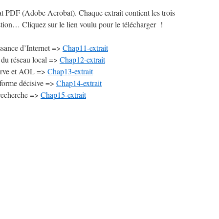
mat PDF (Adobe Acrobat). Chaque extrait contient les trois
tion… Cliquez sur le lien voulu pour le télécharger !
ssance d’Internet =>
Chap11-extrait
 du réseau local =>
Chap12-extrait
erve et AOL =>
Chap13-extrait
eforme décisive =>
Chap14-extrait
recherche =>
Chap15-extrait