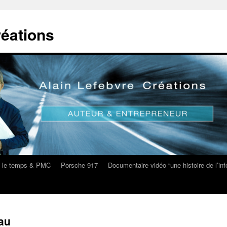
réations
s le temps & PMC
Porsche 917
Documentaire vidéo “une histoire de l’i
eau