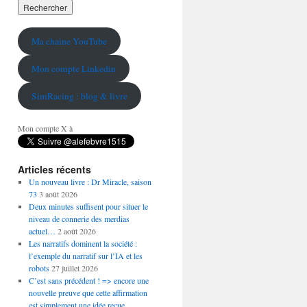
Ma chaine YouTube
Mon compte Linkedin
SimRacing : blog & livre
Mon compte X à
Articles récents
Un nouveau livre : Dr Miracle, saison
73
3 août 2026
Deux minutes suffisent pour situer le
niveau de connerie des merdias
actuel…
2 août 2026
Les narratifs dominent la société :
l’exemple du narratif sur l’IA et les
robots
27 juillet 2026
C’est sans précédent ! => encore une
nouvelle preuve que cette affirmation
est simplement une idée reçue…