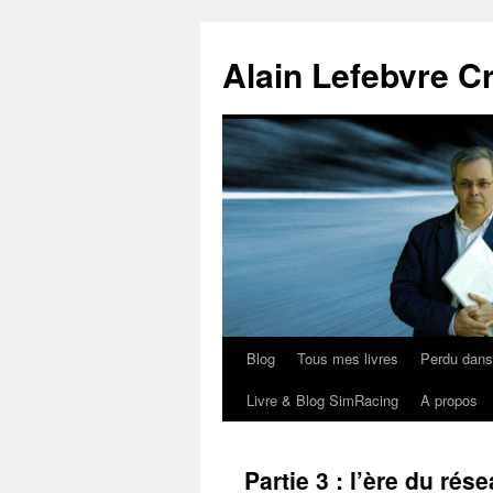
Aller
au
Alain Lefebvre C
contenu
Blog
Tous mes livres
Perdu dan
Livre & Blog SimRacing
A propos
Partie 3 : l’ère du rés