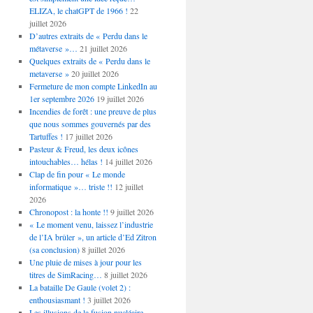
ELIZA, le chatGPT de 1966 !
22
juillet 2026
D’autres extraits de « Perdu dans le
métaverse »…
21 juillet 2026
Quelques extraits de « Perdu dans le
metaverse »
20 juillet 2026
Fermeture de mon compte LinkedIn au
1er septembre 2026
19 juillet 2026
Incendies de forêt : une preuve de plus
que nous sommes gouvernés par des
Tartuffes !
17 juillet 2026
Pasteur & Freud, les deux icônes
intouchables… hélas !
14 juillet 2026
Clap de fin pour « Le monde
informatique »… triste !!
12 juillet
2026
Chronopost : la honte !!
9 juillet 2026
« Le moment venu, laissez l’industrie
de l’IA brûler », un article d’Ed Zitron
(sa conclusion)
8 juillet 2026
Une pluie de mises à jour pour les
titres de SimRacing…
8 juillet 2026
La bataille De Gaule (volet 2) :
enthousiasmant !
3 juillet 2026
Les illusions de la fusion nucléaire